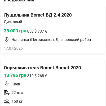
Лущильник Bomet БД 2.4 2020
Дисковый
38 000
грн
·
853
$
·
737
€
Чаплинка (Петриковка), Днепровский район
17.07.2026
Опрыскиватель Bomet Bomet 2020
13 796
грн
·
310
$
·
268
€
Киев
22
л. с.
150
кг