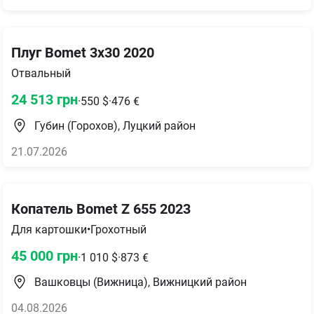
Плуг Bomet 3х30 2020
Отвальный
24 513
грн
·
550
$
·
476
€
Губин (Горохов), Луцкий район
21.07.2026
Копатель Bomet Z 655 2023
Для картошки
•
Грохотный
45 000
грн
·
1 010
$
·
873
€
Вашковцы (Вижница), Вижницкий район
04.08.2026