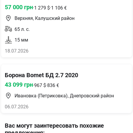
57 000
грн
·
1 279
$
·
1 106
€
Верхняя, Калушский район
65
л. с.
15
мм
18.07.2026
Борона Bomet БД 2.7 2020
43 099
грн
·
967
$
·
836
€
Ивановка (Петриковка), Днепровский район
06.07.2026
Вас могут заинтересовать похожие
предложения
: