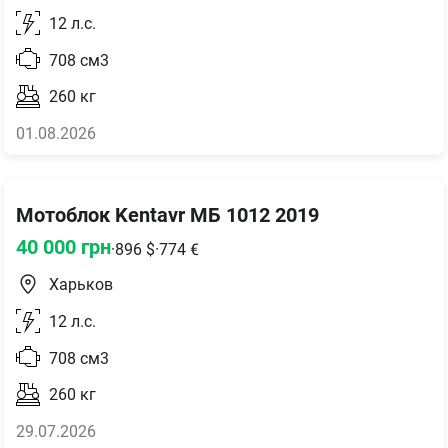
12
л.с.
708
см3
260
кг
01.08.2026
Мотоблок Kentavr МБ 1012 2019
40 000
грн
·
896
$
·
774
€
Харьков
12
л.с.
708
см3
260
кг
29.07.2026