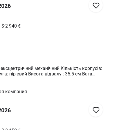
2026
0
$
·
2 940
€
5.5 см Вага
ра: 90-105 к.с. Додаткові
характеристики: -з опорним колесом; -з кутознімами
ая компания
2026