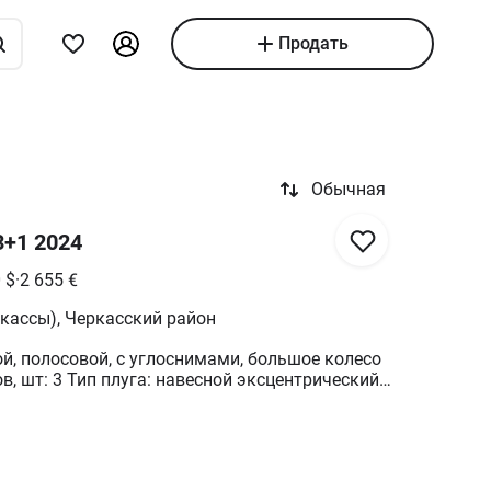
Продать
Обычная
 3+1 2024
0
$
·
2 655
€
кассы), Черкасский район
й, полосовой, с углоснимами, большое колесо
в, шт: 3 Тип плуга: навесной эксцентрический
твала плуга: перьевой количество корпусов: 3
та отвала: 35.5 см Вес плуга: 400 кг мощность
с