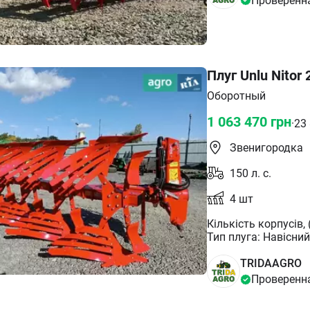
Проверенн
Плуг Unlu Nitor 
Оборотный
1 063 470
грн
·
23
Звенигородка
150
л. с.
4
шт
Кількість корпусів, (шт.): 4+1 Потужність трактора,
Тип плуга: Навісний механічний Тип відвалу плуга: Смуговий Вал
головки плуга Ø : 
наявності Дюйм: 1
TRIDAAGRO
Проверенн