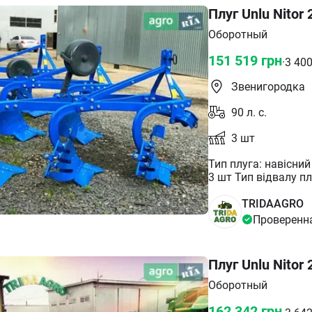
Плуг Unlu Nitor 
Оборотный
151 519
грн
·
3 40
Звенигородка
90
л. с.
3
шт
Тип плуга: навісний ексцентричний механічний Кількість корпусів:
3 шт Тип відвалу плуга: пір'євий Висота відвалу : 3
плуга: 485 кг Потужність тракто
TRIDAAGRO
Проверенн
Плуг Unlu Nitor 
Оборотный
162 342
грн