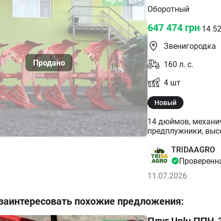
Оборотный
647 474
грн
·
14 5
Звенигородка
160
л. с.
4
шт
Новый
14 дюймов, механически
предплужники, высокая ст
Мощность трактора 
плуга: Навесной Ти
TRIDAAGRO
Проверенн
11.07.2026
 заинтересовать похожие предложения
:
Плуг Unlu ППН-