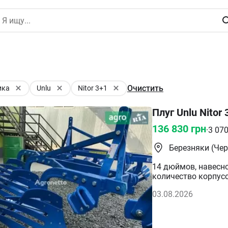
Очистить
ика
Unlu
Nitor 3+1
Плуг Unlu Nitor
136 830
грн
·
3 07
Березняки (Чер
14 дюймов, навесно
количество корпусо
механический Тип о
03.08.2026
шт /14 дюймов Высо
трактора: 75-105 л. 