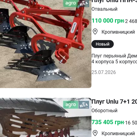
Отвальный
110 000
грн
·
2 46
Кропивницкий
Новый
Плуг перьяный Деме
4 корпуса 5 корпус
25.07.2026
Плуг Unlu 7+1 2
Оборотный
735 405
грн
·
16 5
Кропивницкий