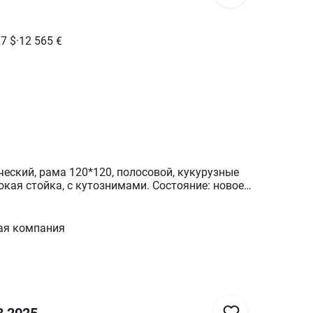
27
$
·
12 565
€
й, рама 120*120, полосовой, кукурузные
ойка, с кутознимами. Состояние: новое
л.с.: 120-160 Количество корпусов, шт: 3+1 Тип
п отвала плуга: Полосовый
ая компания
3 2025