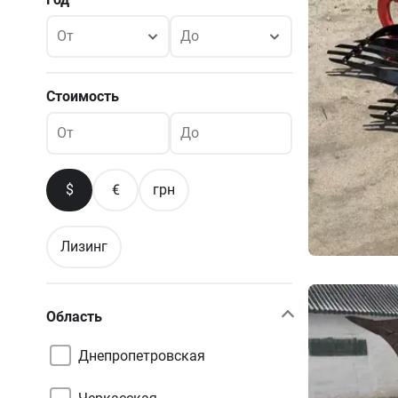
От
До
Стоимость
От
До
$
€
грн
Лизинг
Область
Днепропетровская