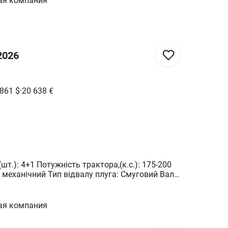
ая компания
2026
 861
$
·
20 638
€
(к.с.): 175-200
245 мм Рама: 140х140 Предплужник і диски: в
6
ая компания