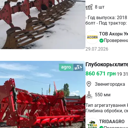
8
шт
- Год выпуска: 2018
болт - Под трактор:
ТОВ Акорн У
Проверенн
29.07.2026
Глубокорыхлите
860 671
грн
·
19 3
Звенигородка
550
мм
Тип агрегатування Н
Глибина обробки, с
ширина, мм 3650 Ма
TRIDAAGRO