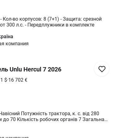
 - Кол-во корпусов: 8 (7+1) - Защита: срезной
 от 300 л.с. - Передплужники в комплекте
країна
ая компания
ль Unlu Hercul 7 2026
11
$
·
16 702
€
авісний Потужність трактора, к. с. від 280
м до 70 Кількість робочих органів 7 Загальна
са, кг, не більше 2850