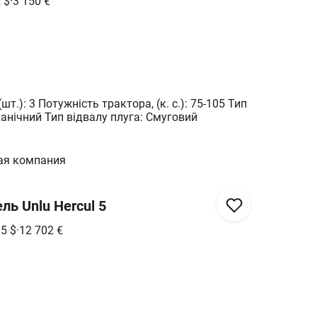
2
$
·
3 150
€
с.): 75-105 Тип
плуга: Навісний механічний Тип відвалу плуга: Смуговий
ая компания
ль Unlu Hercul 5
85
$
·
12 702
€