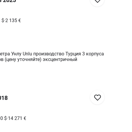
8
$
·
2 135
€
тра Унлу Unlu производство Турция 3 корпуса
ов (цену уточняйте) эксцентричный
018
00
$
·
14 271
€