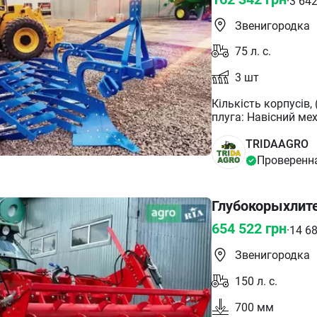
·
3 64
Звенигородка
75
л. с.
3
шт
Кількість корпусів, (шт.): 3 Потужність трактора, (к. 
TRIDAAGRO
Проверенн
Глубокорыхлите
654 522
грн
·
14 6
Звенигородка
150
л. с.
700
мм