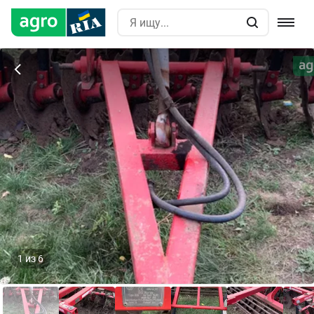
1
из
6