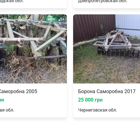
адская
обл.
Днепропетровская
обл.
Борона Саморобна 2005
Борона Саморобна 2017
рн
25 000 грн
ая
обл.
Черниговская
обл.