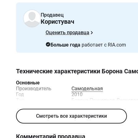
Продавец
Користувач
Оценить продавца
Больше года
работает с RIA.com
Технические характеристики
Борона Сам
Основные
Производитель
Самодельная
Год
2010
Тип
Борона
·
Прицепная
·
Дискова
Смотреть все характеристики
Комментарий продавца