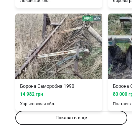
Львовская
обл.
Кировогр
Борона Саморобна 1990
14 982 грн
80 000 г
Харьковская
обл.
Полтавск
Показать еще