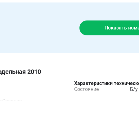
Показать ном
одельная 2010
Характеристики техническ
Состояние
Б/у
я
·
Средняя