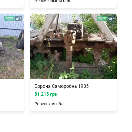
Черниговская
обл.
Борона Саморобна 1985
31 213 грн
Ровенская
обл.