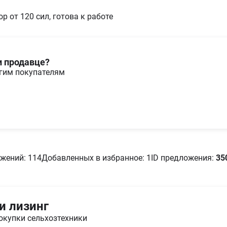
р от 120 сил, готова к работе
и продавце?
угим покупателям
жений: 114
Добавленных в избранное: 1
ID предложения:
35
и лизинг
окупки сельхозтехники