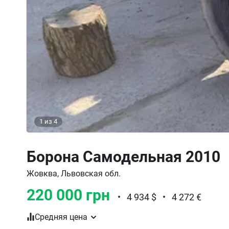
1
из
4
Борона Самодельная 2010
Жовква, Львовская обл.
220 000 грн
•
4 934 $
•
4 272 €
Средняя цена