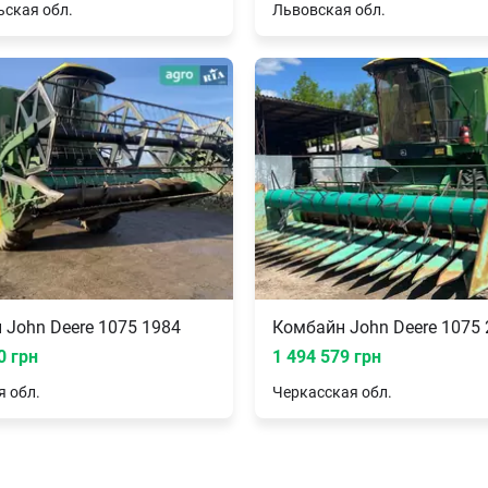
ьская
обл.
Львовская
обл.
 John Deere 1075 1984
Комбайн John Deere 1075 
0 грн
1 494 579 грн
я
обл.
Черкасская
обл.