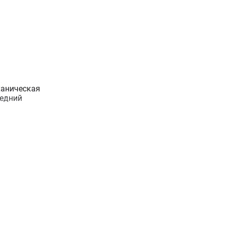
аническая
едний
ого состояния
0
ая