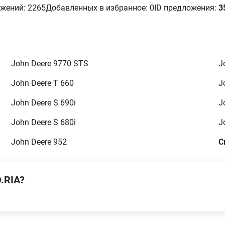
жений: 2265
Добавленных в избранное: 0
ID предложения:
3
John Deere 9770 STS
J
John Deere T 660
J
John Deere S 690i
J
John Deere S 680i
J
John Deere 952
С
.RIA?