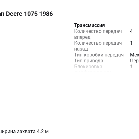
n Deere 1075 1986
Трансмиссия
Количество передач
4
вперед
Количество передач
1
назад
Тип коробки передач
Мех
Тип привода
Пер
Блокировка
1
дифференциала
Характеристики техническ
Наработка, мтч
400
Состояние
Нов
ширина захвата 4.2 м