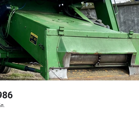
986
л.