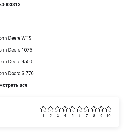
50003313
ohn Deere WTS
ohn Deere 1075
ohn Deere 9500
ohn Deere S 770
мотреть все →
1
2
3
4
5
6
7
8
9
10