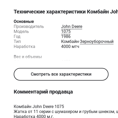
Технические характеристики
Комбайн Joh
Основные
Производитель
John Deere
Модель
1075
Год
1986
Тип
Комбайн
·
Зерноуборочный
Наработка
4000 мтч
Вес и объемы
Объем зернового
4400
бункера, л
Смотреть все характеристики
Двигатель
Максимальная
145
мощность, л.с.
Комментарий продавца
Объем двигателя, см3
5900
Система охлаждения
Жидкостное (водяное)
Тип топлива
Дизель
Комбайн John Deere 1075
Жатка от 11 серии с шумахером и грубым шнеком, 
Наработка 4000 м.г.