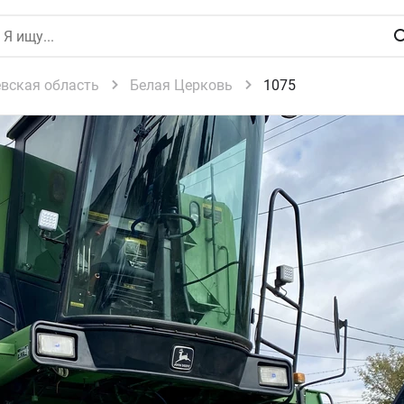
евская область
Белая Церковь
1075