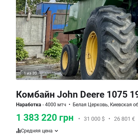
1
из
30
Комбайн John Deere 1075 1
Наработка
- 4000 мтч
•
Белая Церковь, Киевская об
1 383 220 грн
•
31 000 $
•
26 801 €
Средняя цена