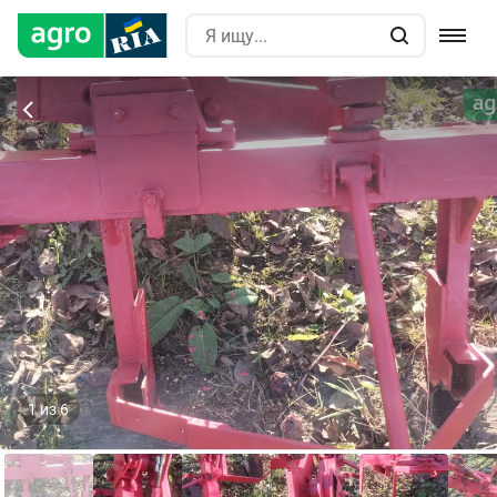
1
из
6