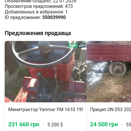
Объявление создано: 22.07.2026
Просмотров предложений: 473
Добавленных в избранное: 1
ID предложения:
350039990
Предложения продавца
Минитрактор Yanmar YM 1610 1996
Прицеп UN 053 20
231 660 грн
24 500 грн
·
5 200 $
·
55