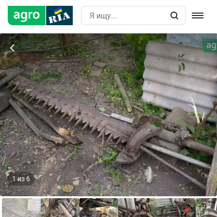
1
из
6