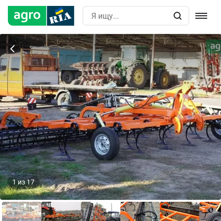
1
из
17