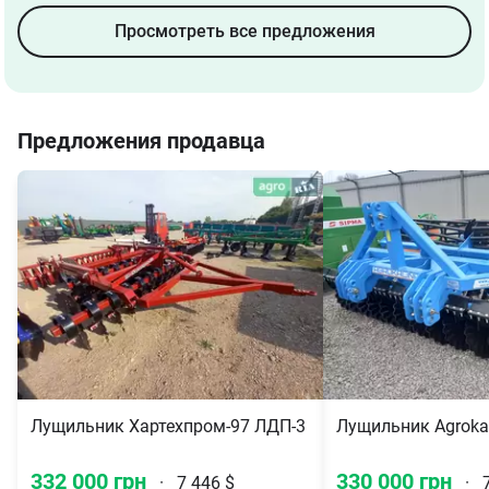
Просмотреть все предложения
Предложения продавца
Лущильник Хартехпром-97 ЛДП-3 2023
Лущильник Agrokal
332 000 грн
330 000 грн
·
7 446 $
·
7