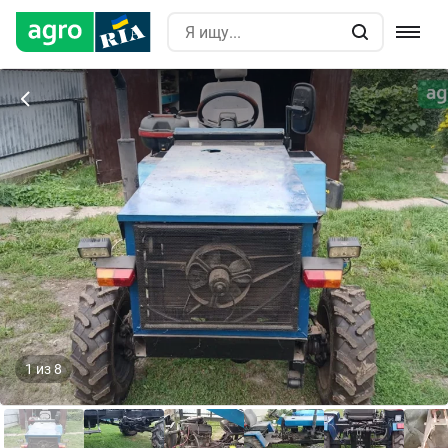
1
из
8