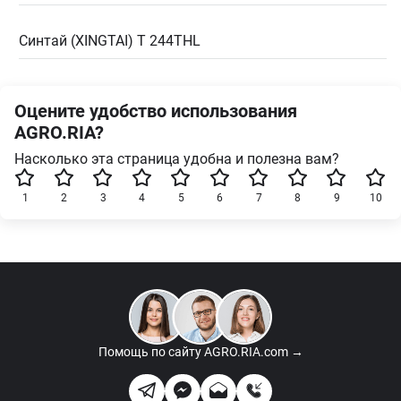
Синтай (XINGTAI) T 244THL
Оцените удобство использования
AGRO.RIA?
Насколько эта страница удобна и полезна вам?
1
2
3
4
5
6
7
8
9
10
Помощь по сайту
AGRO.RIA.com →