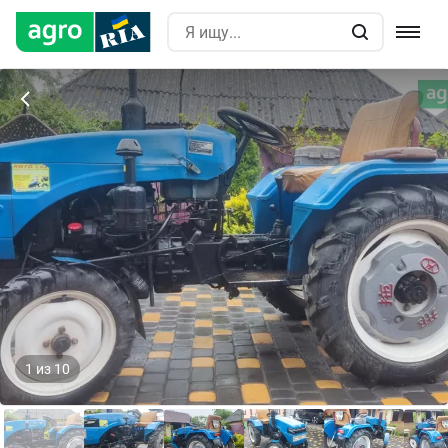
1
из
10