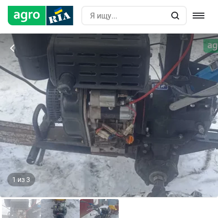
1
из
3