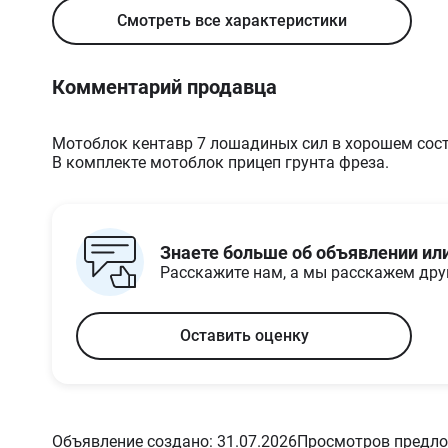
навесного, кг
Смотреть все характеристики
Грузоподъемность, кг
600
Объем топливного
4
бака, л
Комментарий продавца
Снаряженный вес, кг
90
Габариты и размеры
Мотоблок кентавр 7 лошадиных сил в хорошем сост
Клиренс, мм
250
В комплекте мотоблок прицеп грунта фреза.
Рабочая высота, мм
1000
Рабочая длина, мм
150
Рабочая ширина, мм
80
Транспортная высота,
1000
мм
Знаете больше об объявлении ил
Транспортная длина,
80
Расскажите нам, а мы расскажем др
мм
Транспортная ширина,
80
мм
Оставить оценку
Объявление создано: 31.07.2026
Просмотров предло