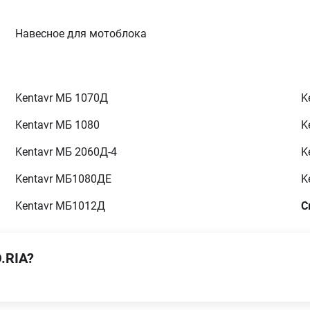
Навесное для мотоблока
Kentavr МБ 1070Д
K
Kentavr МБ 1080
K
Kentavr МБ 2060Д-4
K
Kentavr МБ1080ДЕ
K
Kentavr МБ1012Д
С
.RIA?