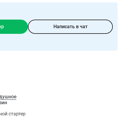
ер
Написать в чат
душное
зин
ной стартер