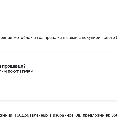
Трансмиссия
Количество передач
2
вперед
Количество передач
1
назад
Тип коробки передач
Мех
Вал отбора мощности
1
оянии мотоблок в год продажа в связи с покупкой нового
Привод
Ред
Наличие пониженной
1
передачи
Характеристики техническ
Наработка, мтч
150
и продавце?
Состояние
Б/у
угим покупателям
Эксплуатационные характ
Расход топлива, л/га
1
жений: 150
Добавленных в избранное: 0
ID предложения:
35