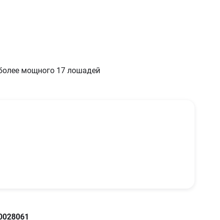
аническая
 более мощного 17 лошадей
укторный
ого состояния
еристики
0028061