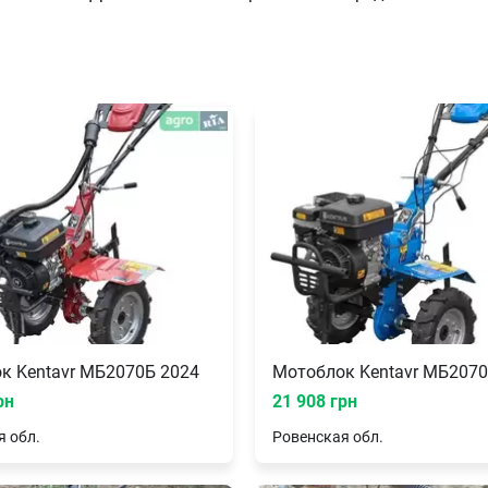
к Kentavr МБ2070Б 2024
Мотоблок Kentavr МБ2070
рн
21 908 грн
я
обл.
Ровенская
обл.