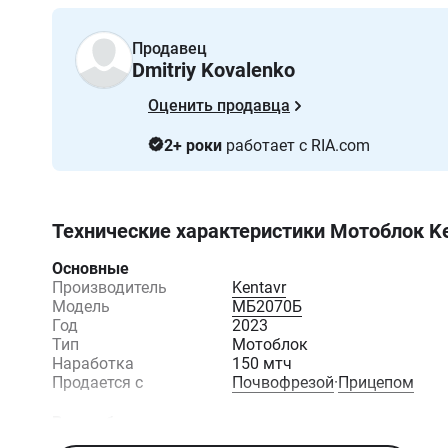
Продавец
Dmitriy Kovalenko
Оценить продавца
2+ роки
работает с RIA.com
Технические характеристики
Мотоблок Ke
Основные
Производитель
Kentavr
Модель
МБ2070Б
Год
2023
Тип
Мотоблок
Наработка
150 мтч
Продается с
Почвофрезой
·
Прицепом
Вес и объемы
Грузоподъемность
300