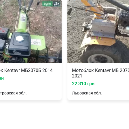
к Kentavr МБ2070Б 2014
Мотоблок Kentavr МБ 207
2021
рн
22 310 грн
тровская
обл.
Львовская
обл.