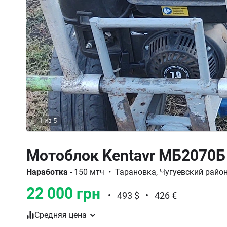
1
из
5
Мотоблок Kentavr МБ2070Б
Наработка
- 150 мтч
•
Тарановка, Чугуевский район
22 000 грн
•
493 $
•
426 €
Средняя цена