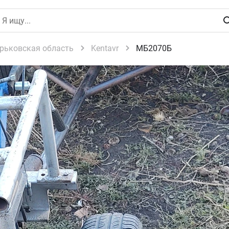
рьковская область
Kentavr
МБ2070Б