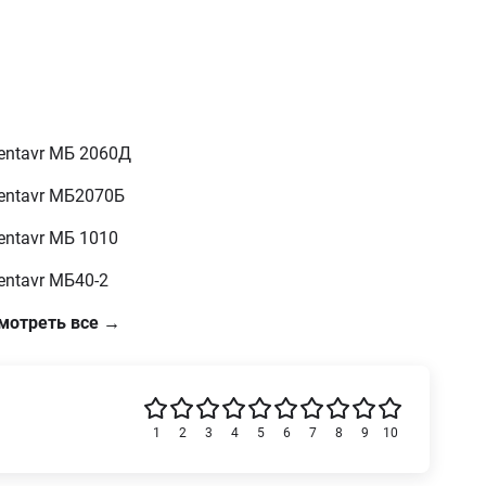
entavr МБ 2060Д
entavr МБ2070Б
entavr МБ 1010
entavr МБ40-2
мотреть все →
1
2
3
4
5
6
7
8
9
10