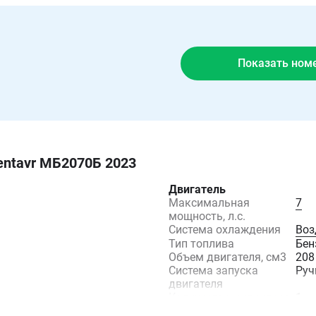
Показать ном
ntavr МБ2070Б 2023
Двигатель
Максимальная
7
мощность, л.с.
Система охлаждения
Воз
Тип топлива
Бен
Объем двигателя, см3
208
Система запуска
Руч
двигателя
Количество цилиндров
1