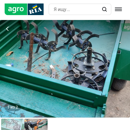
1
из
2