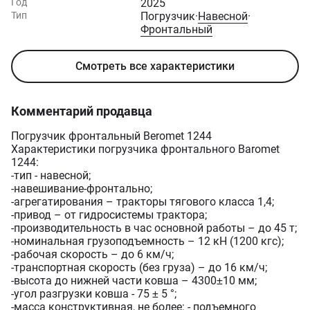
Год
2025
Тип
Погрузчик
·
Навесной
·
Фронтальный
Смотреть все характеристики
Комментарий продавца
Погрузчик фронтальный Bеromet 1244
Характеристики погрузчика фронтального Baromet
1244:
-тип - навесной;
-навешивание-фронтально;
-агрегатирования – тракторы тягового класса 1,4;
-привод – от гидросистемы трактора;
-производительность в час основной работы – до 45 т;
-номинальная грузоподъемность – 12 кН (1200 кгс);
-рабочая скорость – до 6 км/ч;
-транспортная скорость (без груза) – до 16 км/ч;
-высота до нижней части ковша – 4300±10 мм;
-угол разгрузки ковша - 75 ± 5 °;
-масса конструктивная, не более: - подъемного