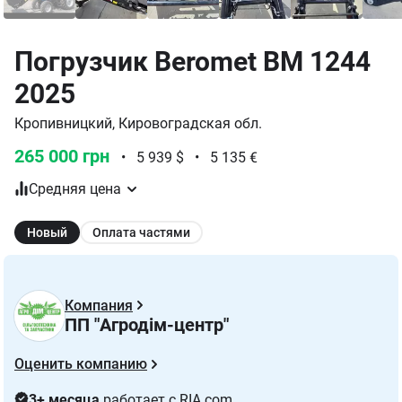
Погрузчик Beromet BM 1244
2025
Кропивницкий, Кировоградская обл.
265 000 грн
•
5 939 $
•
5 135 €
Средняя цена
Новый
Оплата частями
Компания
ПП "Агродім-центр"
Оценить компанию
3+ месяца
работает с RIA.com