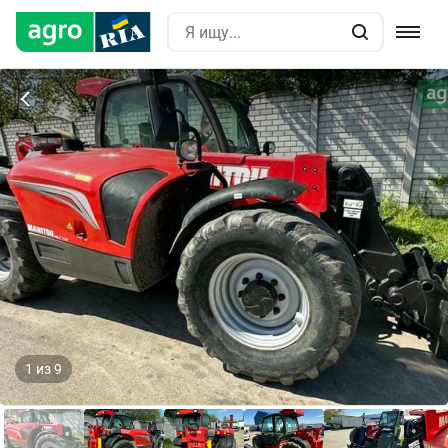
1
из
9