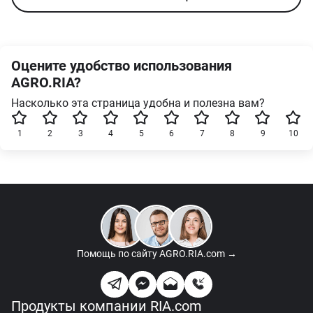
Оцените удобство использования
AGRO.RIA?
Насколько эта страница удобна и полезна вам?
1
2
3
4
5
6
7
8
9
10
Помощь по сайту
AGRO.RIA.com →
Продукты компании RIA.com