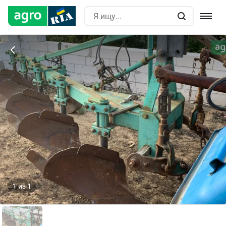
1
из
1