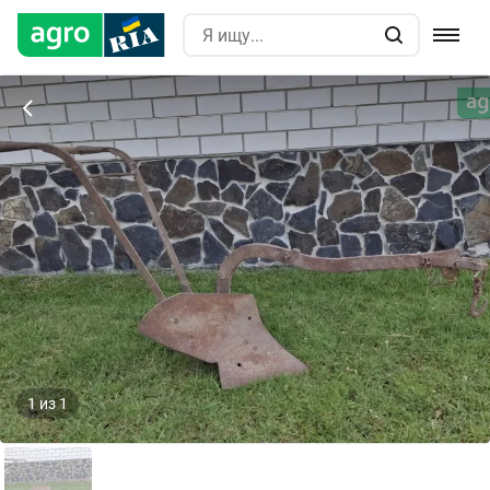
1
из
1