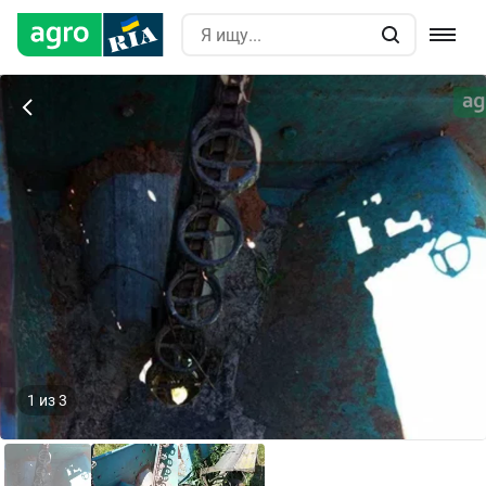
1
из
3