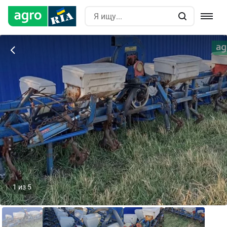
1
из
5