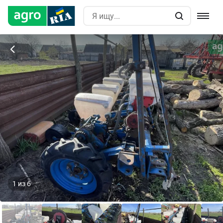
1
из
6