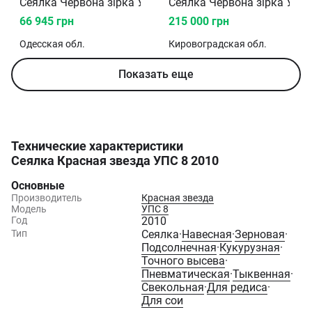
Сеялка Червона зірка УПС 8 2010
Сеялка Червона зірка УПС 
66 945 грн
215 000 грн
Одесская
обл.
Кировоградская
обл.
Показать еще
Технические характеристики
Сеялка Красная звезда УПС 8 2010
Основные
Производитель
Красная звезда
Модель
УПС 8
Год
2010
Тип
Сеялка
·
Навесная
·
Зерновая
·
Подсолнечная
·
Кукурузная
·
Точного высева
·
Пневматическая
·
Тыквенная
·
Свекольная
·
Для редиса
·
Для сои