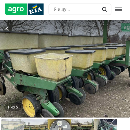
1
из
5