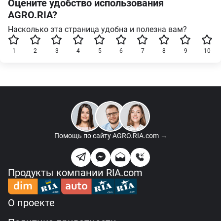
Оцените удобство использования
AGRO.RIA?
Насколько эта страница удобна и полезна вам?
1
2
3
4
5
6
7
8
9
10
Помощь по сайту
AGRO.RIA.com →
Продукты компании RIA.com
О проекте