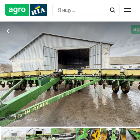
1
из
10