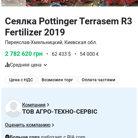
Сеялка Pottinger Terrasem R3
Fertilizer 2019
Переяслав-Хмельницкий, Киевская обл.
2 782 620 грн
•
62 433 $
•
54 000 €
Средняя цена
Цена с НДС
Возможен торг
Оплата частями
Компания
ТОВ АГРО-ТЕХНО-СЕРВІС
Оценить компанию
Больше года
работает с RIA.com