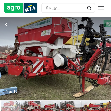
1
из
10