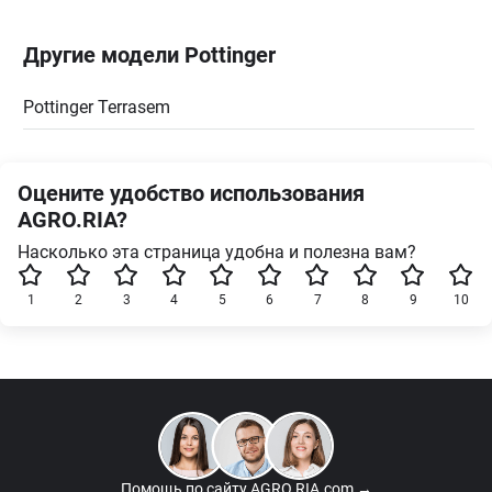
Другие модели Pottinger
Pottinger Terrasem
Оцените удобство использования
AGRO.RIA?
Насколько эта страница удобна и полезна вам?
1
2
3
4
5
6
7
8
9
10
Помощь по сайту
AGRO.RIA.com →