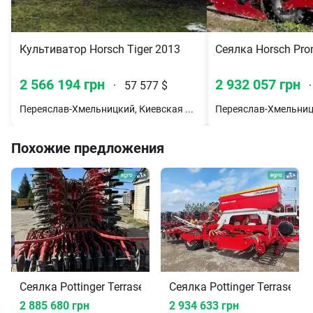
Культиватор Horsch Tiger 2013
Сеялка Horsch Pro
2 566 194 грн
2 932 057 грн
·
57 577 $
·
Переяслав-Хмельницкий, Киевская обл.
Похожие предложения
Сеялка Pottinger Terrasem C6 Artis 2015
Сеялка Pottinger Terrasem 
2 885 680 грн
2 934 633 грн