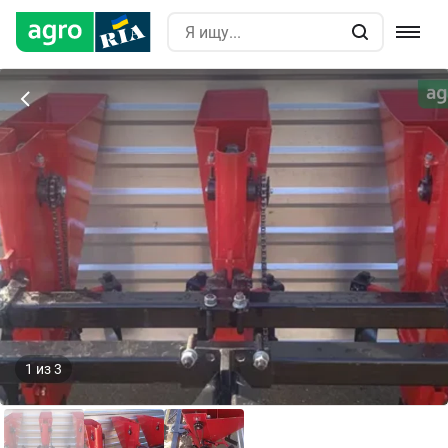
1
из
3