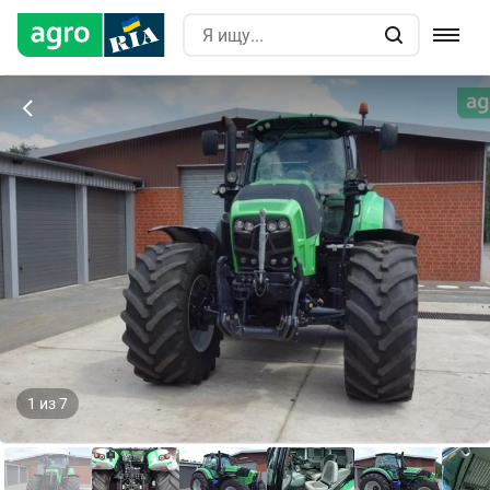
1
из
7