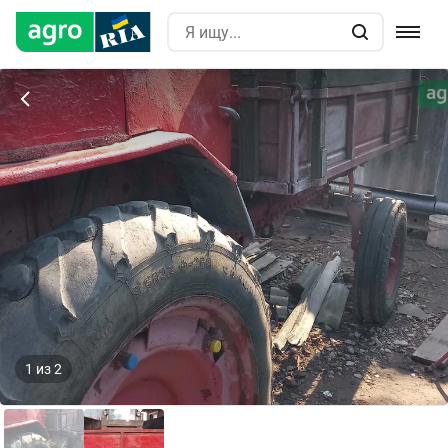
1
из
2