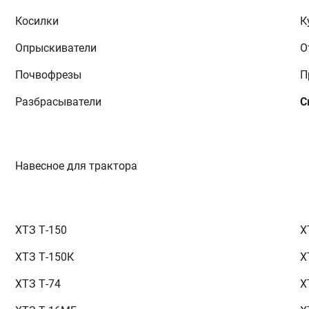
Косилки
К
Опрыскиватели
О
Почвофрезы
П
Разбрасыватели
С
Навесное для трактора
ХТЗ Т-150
Х
ХТЗ Т-150К
Х
ХТЗ Т-74
Х