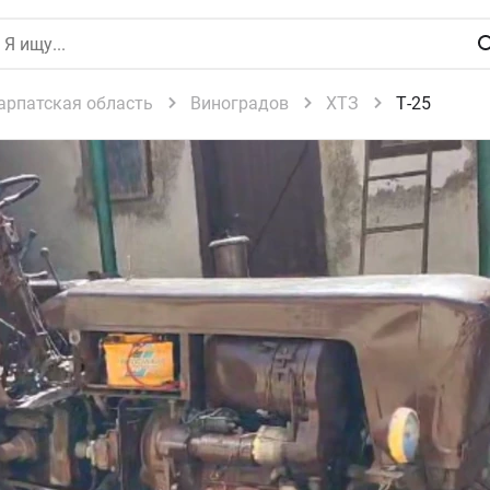
арпатская область
Виноградов
ХТЗ
Т-25