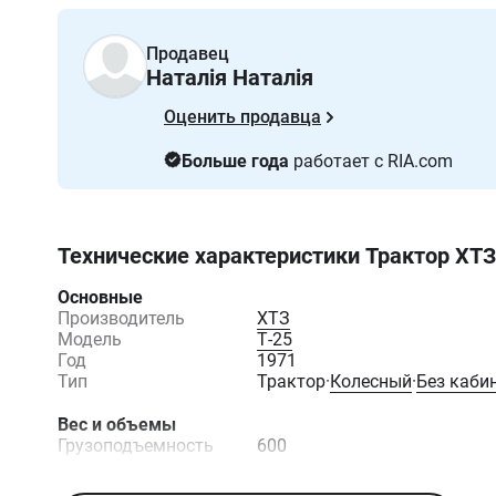
Продавец
Наталія Наталія
Оценить продавца
Больше года
работает с RIA.com
Технические характеристики
Трактор ХТЗ
Основные
Производитель
ХТЗ
Модель
Т-25
Год
1971
Тип
Трактор
·
Колесный
·
Без каби
Вес и объемы
Грузоподъемность
600
навесного, кг
Объем
35