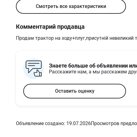
гидравлического бака,
Смотреть все характеристики
л
Объем топливного
45
бака, л
Комментарий продавца
Снаряженный вес, кг
1575
Продам трактор на ходу+плуг,присутній невеликий т
Габариты и размеры
Клиренс, мм
450
Колесная база, мм
1775
Транспортная высота,
2500
мм
Знаете больше об объявлении ил
Транспортная длина,
3082
Расскажите нам, а мы расскажем др
мм
Транспортная ширина,
1370
мм
Оставить оценку
Объявление создано: 19.07.2026
Просмотров предло