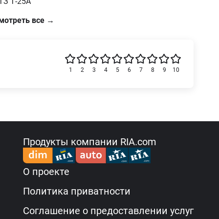
ТЗ Т-25А
мотреть все →
1
2
3
4
5
6
7
8
9
10
Продукты компании RIA.com
О проекте
Политика приватности
Соглашение о предоставлении услуг