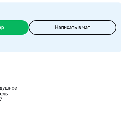
ер
Написать в чат
душное
ель
7
 характеристики