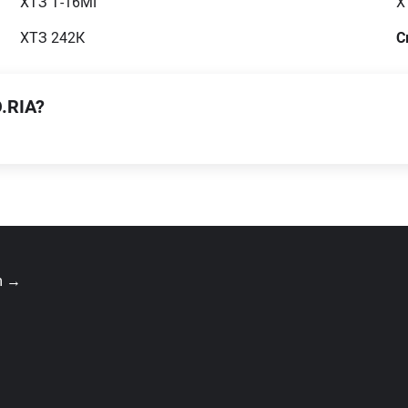
ХТЗ Т-16МГ
Х
ХТЗ 242К
С
.RIA?
m →