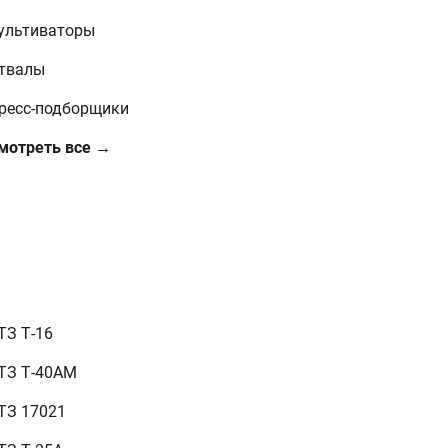
ультиваторы
твалы
ресс-подборщики
мотреть все →
ТЗ Т-16
ТЗ Т-40АМ
ТЗ 17021