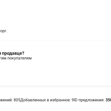
насоса л/мин
Трансмиссия
Блокировка
1
дифференциала
ВВПот, об/мин
540
орг.
Количество передач
8
вперед
Количество передач
6
назад
Тип коробки передач
Мех
и продавце?
Тип привода
Зад
угим покупателям
Колесная формула
4х2
Характеристики техническ
Состояние
Б/у
Эксплуатационные характ
Максимальная
21
скорость, км/ч
жений: 805
Добавленных в избранное: 9
ID предложения:
35