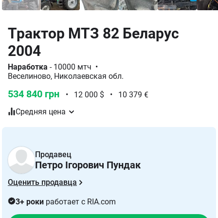
Трактор МТЗ 82 Беларус
2004
Наработка
- 10000 мтч
•
Веселиново, Николаевская обл.
534 840 грн
•
12 000 $
•
10 379 €
Средняя цена
Продавец
Петро Ігорович Пундак
Оценить продавца
3+ роки
работает с RIA.com