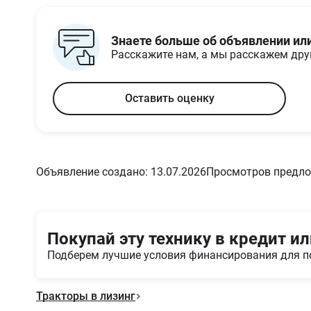
мощность, л.с.
Тип топлива
Дизель
Объем двигателя, см3
6728
Знаете больше об объявлении ил
Максимальный
710
Расскажите нам, а мы расскажем др
крутящий момент, Нм
Система охлаждения
Жидкостное (водяное)
Система запуска
Электростартер
Оставить оценку
двигателя
Количество цилиндров
6
Объявление создано: 13.07.2026
Просмотров предло
Покупай эту технику в кредит ил
Подберем лучшие условия финансирования для п
Тракторы в лизинг