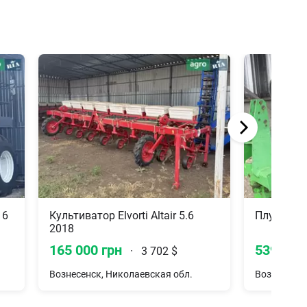
16
Культиватор Elvorti Altair 5.6
Плуг Веле
2018
165 000 грн
539 297
·
3 702 $
Вознесенск, Николаевская обл.
Вознесенск