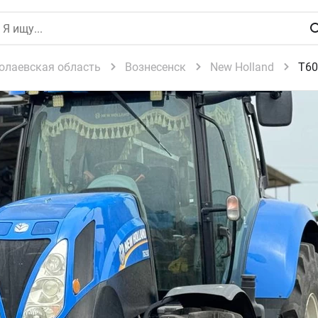
олаевская область
Вознесенск
New Holland
T60