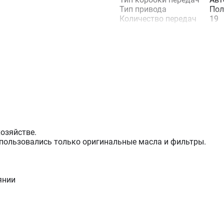
Тип привода
По
Количество передач
19
вперед
Количество передач
6
назад
Блокировка
1
дифференциала
Колесная формула
4х4
ВВПот, об/мин
540
Характеристики техническ
Наработка, мтч
550
Состояние
Б/у
хозяйстве.
спользовались только оригинальные масла и фильтры.
Эксплуатационные характ
Максимальная
50
скорость, км/ч
Рабочая скорость, км/
19
янии
ч