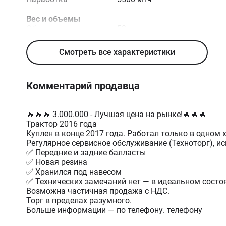
Вес и объемы
Объем
52
гидравлического бака,
л
Смотреть все характеристики
Объем топливного
250
бака, л
Снаряженный вес, кг
5950
Комментарий продавца
Грузоподъемность
8257
навесного, кг
🔥🔥🔥 3.000.000 - Лучшая цена на рынке!🔥🔥🔥
Габариты и размеры
Трактор 2016 года
Транспортная длина,
4840
Куплен в конце 2017 года. Работал только в одном 
мм
Регулярное сервисное обслуживание (Техноторг), и
Транспортная ширина,
2450
✅ Передние и задние балласты
мм
✅ Новая резина
Транспортная высота,
2300
✅ Хранился под навесом
мм
✅ Технических замечаний нет — в идеальном состо
Клиренс, мм
440
Возможна частичная продажа с НДС.
Колесная база, мм
2734
Торг в пределах разумного.
Больше информации — по телефону. телефону
Двигатель
Максимальная
185