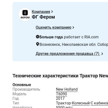
Компания
ФГ Фером
Оценить компанию
Больше года
работает с RIA.com
Вознесенск
, Николаевская обл. Собо
Другие предложения продавца (7)
Технические характеристики
Трактор New
Основные
Производитель
New Holland
Модель
T6090
Год
2017
Тип
Трактор
·
Колесный
·
С кабино
Наработка
5500 мтч