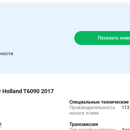
Показать ном
рности
 Holland T6090 2017
Специальные технические
Производительность
113
насоса л/мин
й
Трансмиссия
Тип коробки передач
Авт