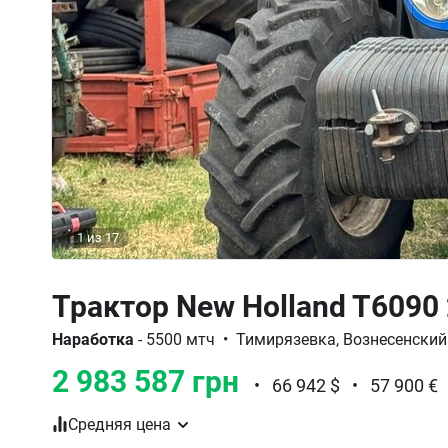
1
из
17
Трактор New Holland T6090
Наработка
- 5500 мтч
•
Тимирязевка, Вознесенский
2 983 587 грн
•
66 942 $
•
57 900 €
Средняя цена