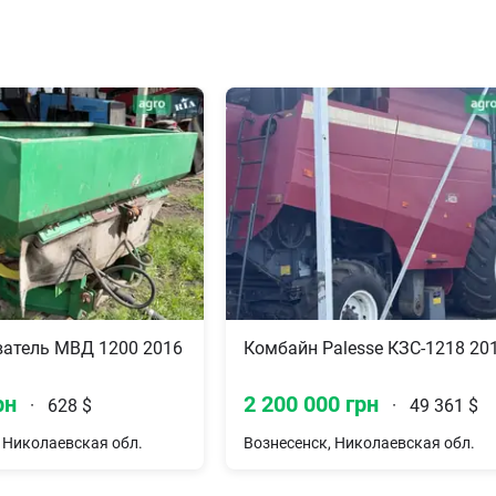
атель МВД 1200 2016
Комбайн Palesse КЗС-1218 20
рн
2 200 000 грн
·
628 $
·
49 361 $
 Николаевская обл.
Вознесенск, Николаевская обл.