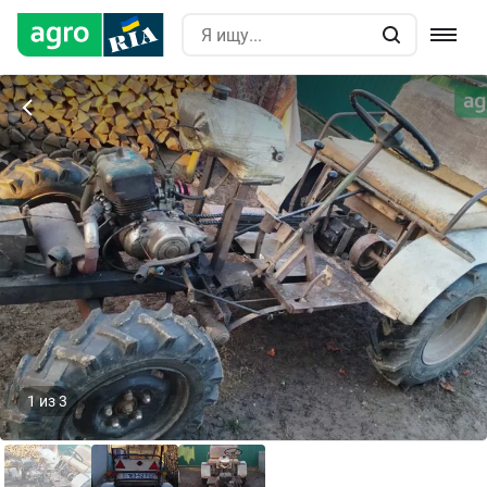
1
из
3