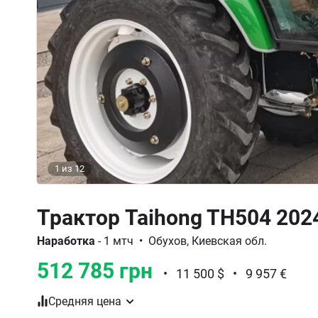
1
из
12
Трактор Taihong TH504 202
Наработка
- 1 мтч
•
Обухов, Киевская обл.
512 785 грн
•
11 500 $
•
9 957 €
Средняя цена