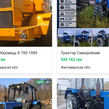
Кіровець К 700 1989
Трактор Саморобний
грн
526 162 грн
адская
обл.
Житомирская
обл.