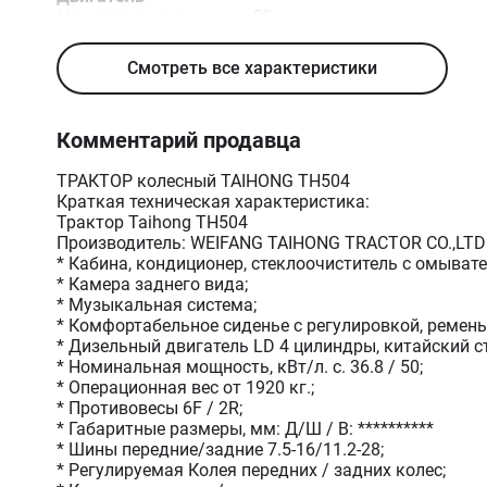
Максимальная
50
мощность, л.с.
Тип топлива
Дизель
Смотреть все характеристики
Комментарий продавца
ТРАКТОР колесный TAIHONG ТН504
Краткая техническая характеристика:
Трактор Taihong ТН504
Производитель: WEIFANG TAIHONG TRACTOR CO.,LTD
* Кабина, кондиционер, стеклоочиститель с омыват
* Камера заднего вида;
* Музыкальная система;
* Комфортабельное сиденье с регулировкой, ремень
* Дизельный двигатель LD 4 цилиндры, китайский ст
* Номинальная мощность, кВт/л. с. 36.8 / 50;
* Операционная вес от 1920 кг.;
* Противовесы 6F / 2R;
* Габаритные размеры, мм: Д/Ш / В: **********
* Шины передние/задние 7.5-16/11.2-28;
* Регулируемая Колея передних / задних колес;