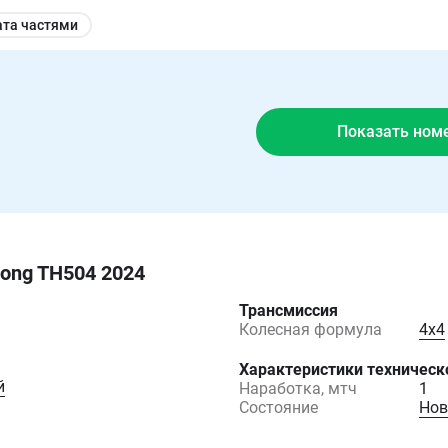
ата частями
Показать ном
hong TH504 2024
Трансмиссия
Колесная формула
4х4
Характеристики техническ
й
Наработка, мтч
1
Состояние
Нов