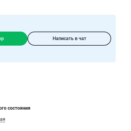
ер
Написать в чат
ого состояния
ая