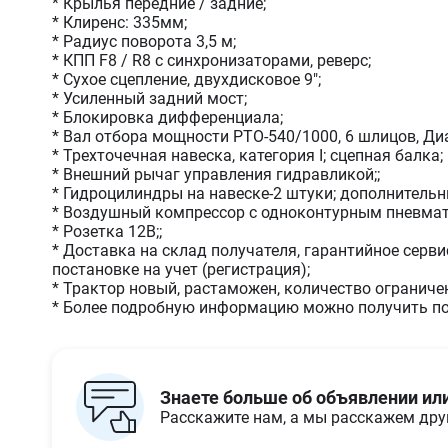
* Крылья передние / задние;
* Клиренс: 335мм;
* Радиус поворота 3,5 м;
* КПП F8 / R8 с синхронизаторами, реверс;
* Сухое сцепление, двухдисковое 9";
* Усиленный задний мост;
* Блокировка дифференциала;
* Вал отбора мощности PTO-540/1000, 6 шлицов, Д
* Трехточечная навеска, категория I; сцепная балка
* Внешний рычаг управления гидравликой;;
* Гидроцилиндры на навеске-2 штуки; дополнитель
* Воздушный компрессор с одноконтурным пневма
* Розетка 12В;;
* Доставка на склад получателя, гарантийное серв
постановке на учет (регистрация);
* Трактор новый, растаможен, количество ограниче
* Более подробную информацию можно получить по у
Знаете больше об объявлении ил
Расскажите нам, а мы расскажем др