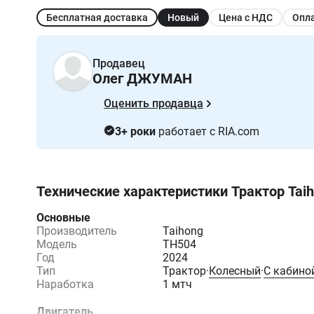
Бесплатная доставка
Новый
Цена с НДС
Опл
Продавец
Олег ДЖУМАН
Оценить продавца
3+ роки
работает с RIA.com
Технические характеристики
Трактор Tai
Основные
Производитель
Taihong
Модель
TH504
Год
2024
Тип
Трактор
·
Колесный
·
С кабино
Наработка
1 мтч
Двигатель