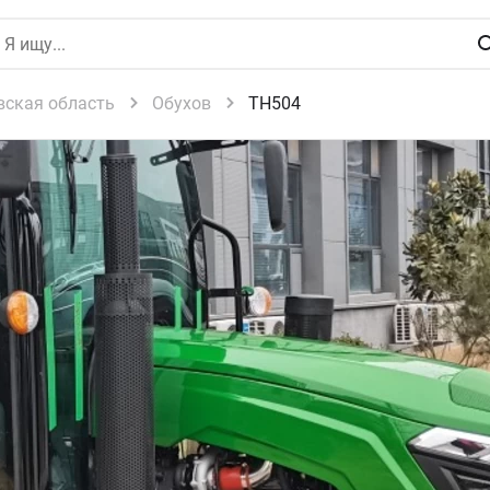
вская область
Обухов
TH504