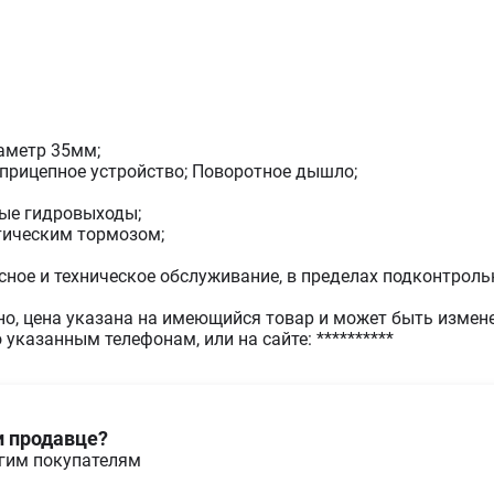
иаметр 35мм;
; прицепное устройство; Поворотное дышло;
ные гидровыходы;
тическим тормозом;
исное и техническое обслуживание, в пределах подконтрол
но, цена указана на имеющийся товар и может быть измене
казанным телефонам, или на сайте: **********
и продавце?
угим покупателям