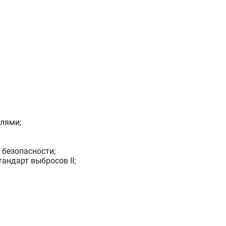
елями;
 безопасности;
андарт выбросов II;