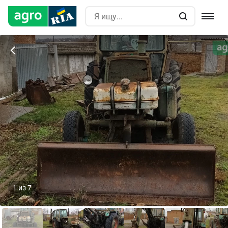
1
из
7