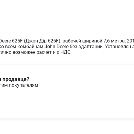
ere 625F (Джон Дір 625F), рабочей шириной 7,6 метра, 20
ко всем комбайнам John Deere без адаптации. Установлен
ично возможен расчет и с НДС.
и продавце?
угим покупателям