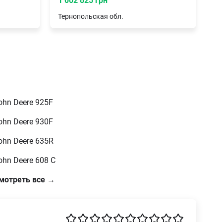
1 002 825 грн
Тернопольская
обл.
ohn Deere 925F
ohn Deere 930F
ohn Deere 635R
ohn Deere 608 C
мотреть все →