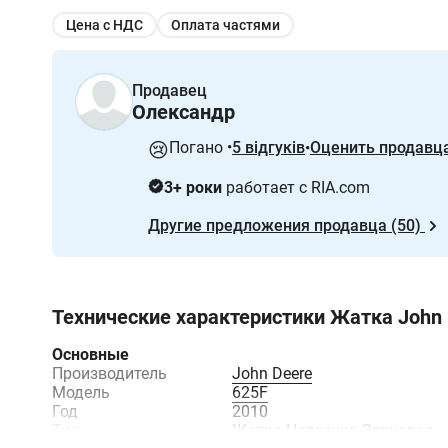
Цена с НДС
Оплата частями
Продавец
Олександр
😢
Погано •
5 відгуків
Оценить продавц
•
3+ роки
работает с RIA.com
Другие предложения продавца (50)
Технические характеристики
Жатка John 
Основные
Производитель
John Deere
Модель
625F
Год
2010
Тип
Жатка
·
Навесная
·
Зерновая