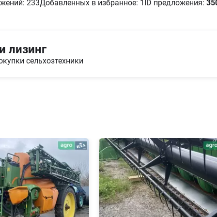
жений: 233
Добавленных в избранное: 1
ID предложения:
35
и лизинг
окупки сельхозтехники