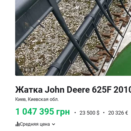
1
из
3
Жатка John Deere 625F 201
Киев, Киевская обл.
1 047 395 грн
•
23 500 $
•
20 326 €
Средняя цена