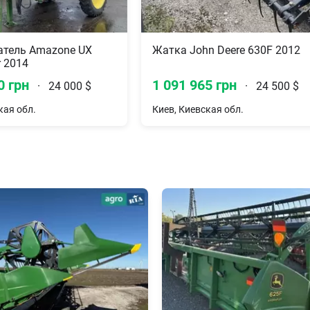
тель Amazone UX
Жатка John Deere 630F 2012
r 2014
0 грн
1 091 965 грн
·
24 000 $
·
24 500 $
кая обл.
Киев, Киевская обл.