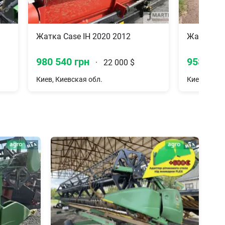
Жатка Case IH 2020 2012
Жатка Oli
980 540 грн
958 255
·
22 000 $
Киев, Киевская обл.
Киев, Киев