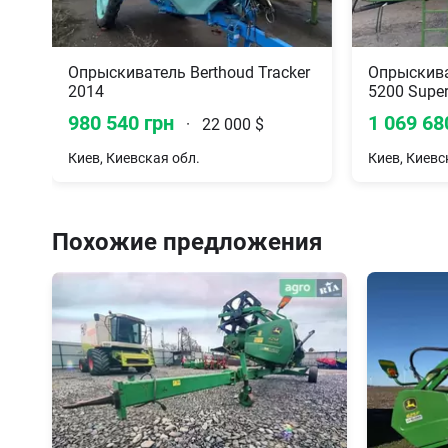
8
Опрыскиватель Berthoud Tracker
Опрыскива
2014
5200 Supe
980 540 грн
1 069 68
·
22 000 $
Киев, Киевская обл.
Киев, Киевс
Похожие предложения