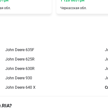
5 грн
1 128 665 грн
ая
обл.
Черкасская
обл.
John Deere 635F
J
John Deere 625R
J
John Deere 630R
J
John Deere 930
J
John Deere 640 X
С
.RIA?