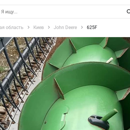
ая область
Киев
John Deere
625F