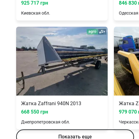
925 717 грн
846 830 
Киевская
обл.
Одесская
Жатка Zaffrani 940N 2013
Жатка Za
668 550 грн
979 070 
Днепропетровская
обл.
Черкасск
Показать еще