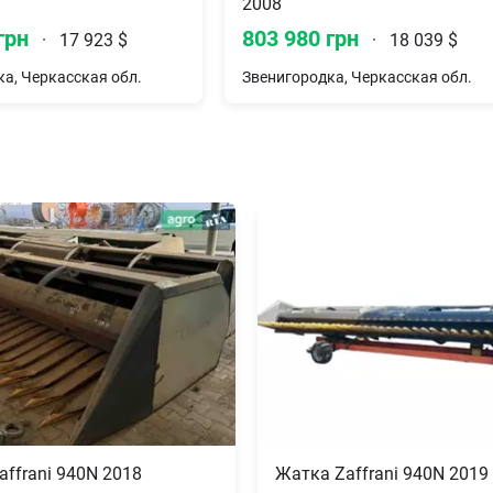
2008
грн
803 980 грн
·
17 923 $
·
18 039 $
а, Черкасская обл.
Звенигородка, Черкасская обл.
ffrani 940N 2018
Жатка Zaffrani 940N 2019