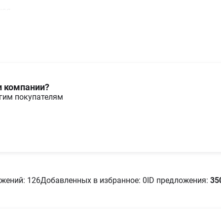
ная
и компании?
угим покупателям
жений: 126
Добавленных в избранное: 0
ID предложения:
35