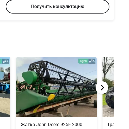
Получить консультацию
Жатка John Deere 925F 2000
Трактор C