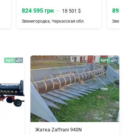
824 595 грн
893 447
·
18 501 $
Звенигородка, Черкасская обл.
Звенигород
Жатка Zaffrani 940N