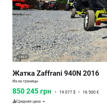
1
из
2
Жатка Zaffrani 940N 2016
Из-за границы
850 245 грн
•
19 077 $
•
16 500 €
Средняя цена