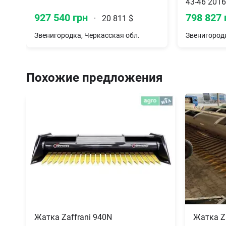
43-46 2016
927 540 грн
798 827 
·
20 811 $
Звенигородка, Черкасская обл.
Звенигородк
Похожие предложения
Жатка Zaffrani 940N
Жатка Za