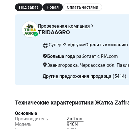
Под заказ
Новая
Оплата частями
Проверенная компания
TRIDAAGRO
😎
Супер •
2 відгуки
Оценить компанию
•
Больше года
работает с RIA.com
Звенигородка
, Черкасская обл. Павл
Другие предложения продавца (5414)
Технические характеристики
Жатка Zaffr
Основные
Производитель
Zaffrani
Модель
940N