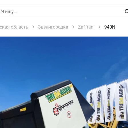
ская область
Звенигородка
Zaffrani
940N