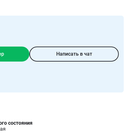
ер
Написать в чат
ого состояния
ая