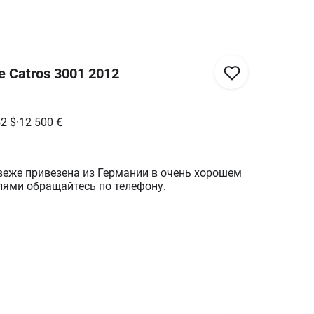
ичии в Переяславе. Возможен банковский
ет. Цена с НДС.
 Catros 3001 2012
52
$
·
12 500
€
веже привезена из Германии в очень хорошем
лями обращайтесь по телефону.