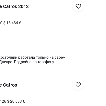
 Catros 2012
00
$
·
16 434
€
состоянии работала только на своем
хозяйстве. Стоит в Днепре. Подробно по телефону
 Catros
 126
$
·
20 003
€