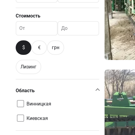
Стоимость
От
До
$
€
грн
Лизинг
Область
Винницкая
Киевская