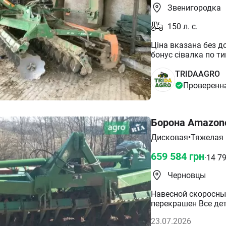
Звенигородка
150
л. с.
Ціна вказана без д
бонус сівалка по т
сидератів. Послуга #АгроПідбір Повний супровід "ПІД КЛЮЧ".
Пошук, Підбір, Огл
TRIDAAGRO
Логістика, Заванта
Проверенн
Пакет Документів. Економ - 230
(+гарантія) - 7300€.
Борона Amazone
Дисковая
•
Тяжелая
659 584
грн
·
14 7
Черновцы
Навесной скоросный диск
перекрашен Все де
23.07.2026