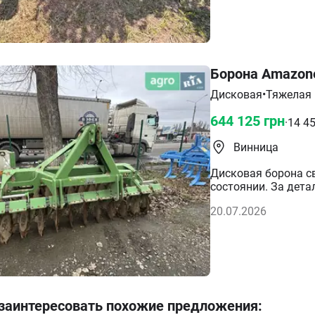
не работала. В нал
кредит. Срок до 5 л
Борона Amazone
Дисковая
•
Тяжелая
644 125
грн
·
14 4
Винница
Дисковая борона с
состоянии. За дета
20.07.2026
 заинтересовать похожие предложения
: