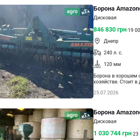
Борона Amazone
Дисковая
846 830
грн
·
19 0
Днепр
240
л. с.
120
мм
Борона в хорошем 
25.07.2026
Борона Amazone
Дисковая
1 030 744
грн
·
23