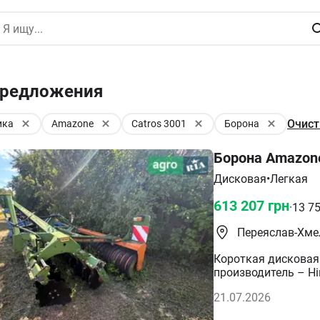
 предложения
Очист
ика
Amazone
Catros 3001
Борона
Борона Amazone
Дисковая
•
Легкая
613 207
грн
·
13 7
Переяслав-Хме
Короткая дисковая 
производитель – Ні
3,0 м. Диаметр дис
21.07.2026
глубины. Освещение
трещин. Неокрашенн