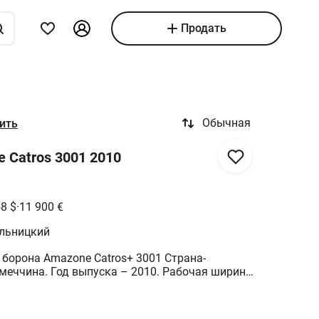
Продать
Обычная
ить
 Catros 3001 2010
58
$
·
11 900
€
льницкий
борона Amazone Catros+ 3001 Страна-
меччина. Год выпуска – 2010. Рабочая ширина
ков - 510 мм. Гидравлическое регулирование
. Хорошее состояние. Рама без подварок и
ая. В комплекте новые диски 24 шт. В Украине