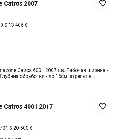
 Catros 2007
00
$
·
13 406
€
azone Catros 6001 2007 г.в. Рабочая ширина -
 Глубина обработки - до 15см. агрегат в
м состоянии. Недорого
 Catros 4001 2017
 701
$
·
20 500
€
льницкий