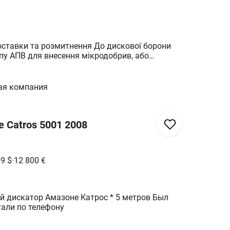
оставки та розмитнення До дискової борони
ипу АПВ для внесення мікродобрив, або
яд, Дефектовка, Закупка, Контракт, Валюта,
ження, Розмитнення, Доставка у господарство,
ая компания
0€, Стандарт - 3300€, VIP
 Catros 5001 2008
99
$
·
12 800
€
атор Амазоне Катрос * 5 метров Был
тали по телефону