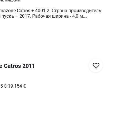
azone Catros + 4001-2. Страна-производитель
пуска – 2017. Рабочая ширина - 4,0 м.
10 мм. Комплектация: - сеялка Amazone
сидератов, покровных культур и т.п. -
улирование глубины - освещение. Состояние
н и сварок. Неокрашенная. В Украине не
н банковский кредит/лизинг (программа
НДС.
 Catros 2011
45
$
·
19 154
€