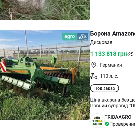
Борона Amazone
Дисковая
1 133 818
грн
·
25
Германия
110
л. с.
Под заказ
Ціна вказана без доставки 
Повний супровід "П
Закупка, Контракт,
Розмитнення, Доста
TRIDAAGRO
Проверенн