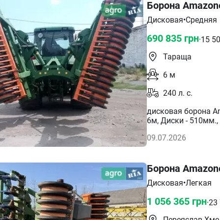
Борона Amazone
Дисковая
•
Средняя
690 835
грн
·
15 5
Тараща
6
м
240
л. с.
дисковая борона Am
6м, Диски - 510мм.,
нормальном рабоче
09.07.2026
Борона Amazone
Дисковая
•
Легкая
1 056 365
грн
·
23
Переяслав-Хме