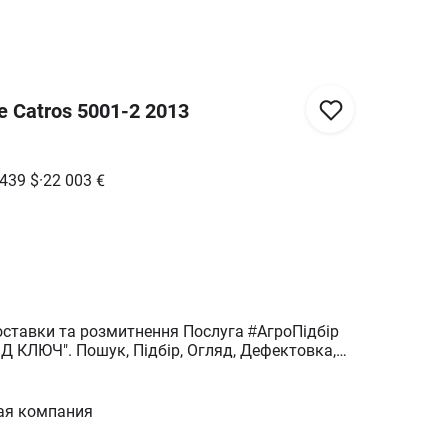
 Catros 5001-2 2013
 439
$
·
22 003
€
та розмитнення Послуга #АгроПідбір
ІД КЛЮЧ". Пошук, Підбір, Огляд, Дефектовка,
 Валюта, Логістика, Завантаження,
вка у господарство, Пакет Документів. Економ
- 2300€, Стандарт - 3300€, VIP (+гарантія) - 7300€.
ая компания