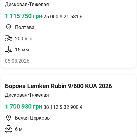
Дисковая
•
Тяжелая
1 115 750
грн
·
25 000
$
·
21 581
€
Полтава
200
л. с.
15
мм
05.08.2026
Борона Lemken Rubin 9/600 KUA 2026
Дисковая
•
Тяжелая
1 700 930
грн
·
38 112
$
·
32 900
€
Белая Церковь
6
м