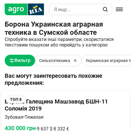
Борона Украинская аграрная
техника в Сумской областе
Спробуйте вказати інші параметри, скористатися
текстовим пошуком або перейдіть у категорію
Фильтр
Сельхозтехника
Украинская аграрная т
Вас могут заинтересовать похожие
предложения
:
ТОП
8
Борона Галещина Машзавод БШН-11
Соломія 2019
Зубовая
•
Тяжелая
430 000
грн
·
9 637
$
·
8 332
€