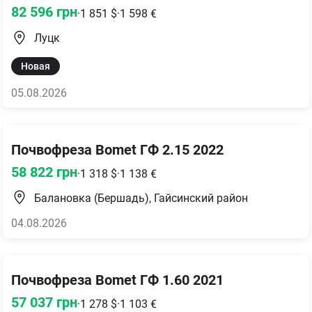
82 596
грн
·
1 851
$
·
1 598
€
Луцк
Новая
05.08.2026
Почвофреза Bomet ГФ 2.15 2022
58 822
грн
·
1 318
$
·
1 138
€
Балановка (Бершадь), Гайсинский район
04.08.2026
Почвофреза Bomet ГФ 1.60 2021
57 037
грн
·
1 278
$
·
1 103
€