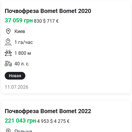
Почвофреза Bomet Bomet 2020
37 059
грн
·
830
$
·
717
€
Киев
1
га/час
1 800
м
40
л. с.
Новая
11.07.2026
Почвофреза Bomet Bomet 2022
221 043
грн
·
4 953
$
·
4 275
€
Польша