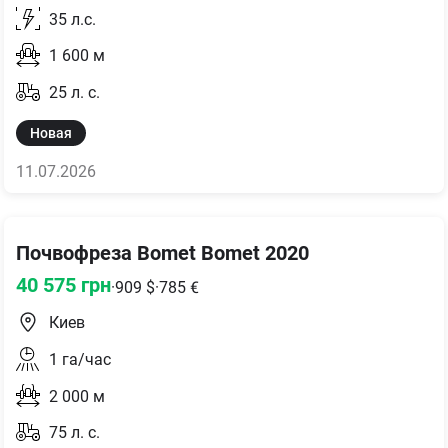
35
л.с.
1 600
м
25
л. с.
Новая
11.07.2026
Почвофреза Bomet Bomet 2020
40 575
грн
·
909
$
·
785
€
Киев
1
га/час
2 000
м
75
л. с.