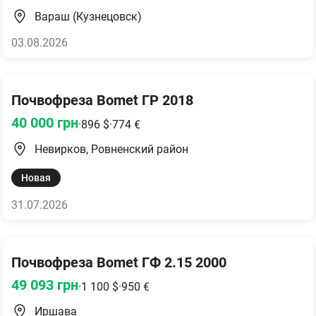
Вараш (Кузнецовск)
03.08.2026
Почвофреза Bomet ГР 2018
40 000
грн
·
896
$
·
774
€
Невирков, Ровненский район
Новая
31.07.2026
Почвофреза Bomet ГФ 2.15 2000
49 093
грн
·
1 100
$
·
950
€
Иршава