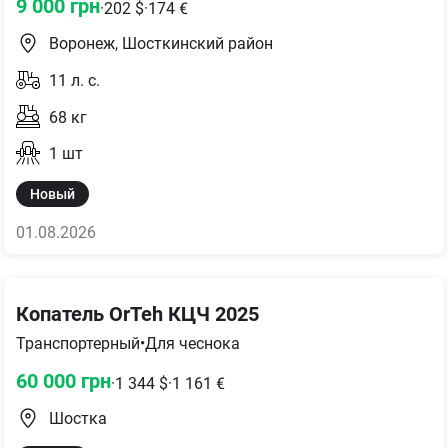
9 000
грн
·
202
$
·
174
€
Воронеж, Шосткинский район
11
л. с.
68
кг
1
шт
Новый
01.08.2026
Копатель OrTeh КЦЧ 2025
Транспортерный
•
Для чеснока
60 000
грн
·
1 344
$
·
1 161
€
Шостка