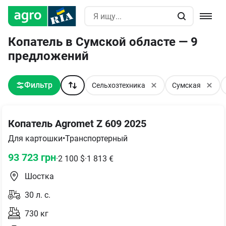
Копатель в Сумской областе — 9
предложений
Фильтр
Сельхозтехника
Сумская
Копатель Agromet Z 609 2025
Для картошки
•
Транспортерный
93 723
грн
·
2 100
$
·
1 813
€
Шостка
30
л. с.
730
кг