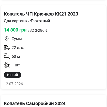
Копатель ЧП Крючков КК21 2023
Для картошки
•
Грохотный
14 800
грн
·
332
$
·
286
€
Сумы
22
л. с.
60
кг
1
шт
Новый
12.07.2026
Копатель Саморобний 2024