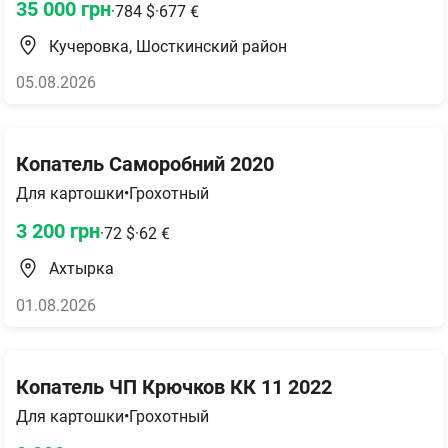
35 000
грн
·
784
$
·
677
€
Кучеровка, Шосткинский район
05.08.2026
Копатель Саморобний 2020
Для картошки
•
Грохотный
3 200
грн
·
72
$
·
62
€
Ахтырка
01.08.2026
Копатель ЧП Крючков КК 11 2022
Для картошки
•
Грохотный