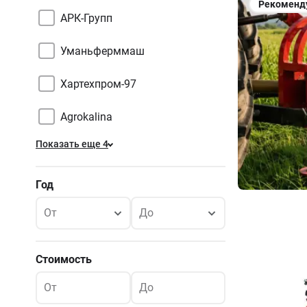
Рекоменд
АРК-Групп
Уманьферммаш
Хартехпром-97
Agrokalina
Показать еще 4
Год
От
До
Стоимость
От
До