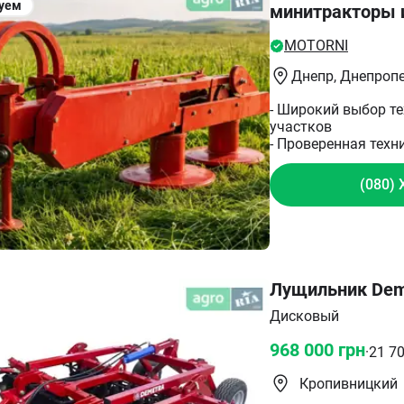
уем
минитракторы 
MOTORNI
Днепр
, Днепроп
- Широкий выбор т
участков
- Проверенная техн
(080) 
Лущильник Dem
Дисковый
968 000
грн
·
21 7
Кропивницкий