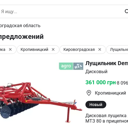
оградская область
 предложений
ика
Кропивницкий
Кировоградская
Лущильн
Лущильник Dem
Дисковый
361 000
грн
·
8 09
Кропивницкий
Новый
Дисковая лущилка 
МТЗ 80 в прицепно
же с тракторами мощне