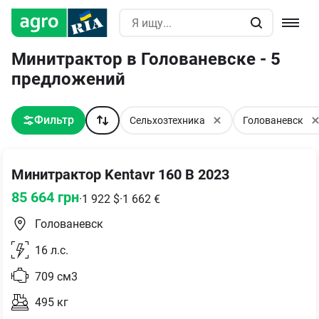
Минитрактор в Голованевске - 5
предложений
Фильтр
Сельхозтехника
Голованевск
Минитрактор Kentavr 160 В 2023
85 664
грн
·
1 922
$
·
1 662
€
Голованевск
16
л.с.
709
см3
495
кг