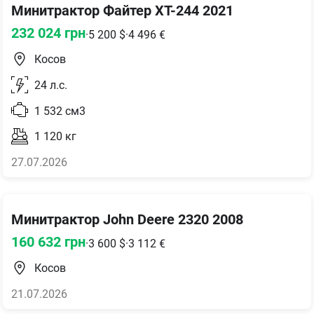
Минитрактор Файтер XT-244 2021
232 024
грн
·
5 200
$
·
4 496
€
Косов
24
л.с.
1 532
см3
1 120
кг
27.07.2026
Минитрактор John Deere 2320 2008
160 632
грн
·
3 600
$
·
3 112
€
Косов
21.07.2026