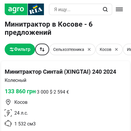
Минитрактор в Косове - 6
предложений
Фильтр
Сельхозтехника
Косов
И
Минитрактор Синтай (XINGTAI) 240 2024
Колесный
133 860
грн
·
3 000
$
·
2 594
€
Косов
24
л.с.
1 532
см3