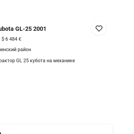
bota GL-25 2001
0
$
·
6 484
€
ненский район
рактор GL 25 кубота на механике