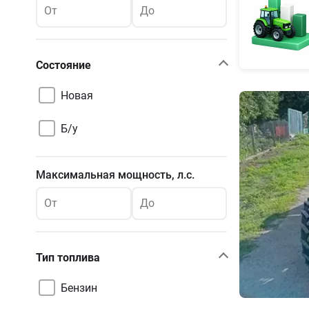
От
До
Состояние
Новая
Б/у
Максимальная мощность, л.с.
От
До
Тип топлива
Бензин