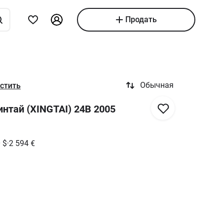
Продать
Обычная
стить
нтай (XINGTAI) 24В 2005
0
$
·
2 594
€