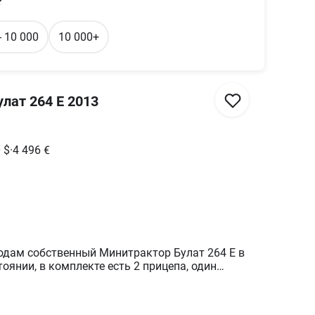
?
- 10 000
10 000+
лат 264 Е 2013
0
$
·
4 496
€
родам собственный Минитрактор Булат 264 Е в
оянии, в комплекте есть 2 прицепа, один
ветом, второй легкий для малых нужд,
 1.4 м., польская двухрядная
плуг 2-х корпусный+ рамка для бороны,