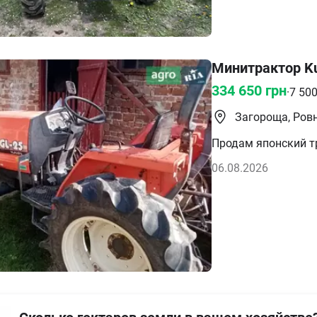
Минитрактор Ku
334 650
грн
·
7 50
Загороща, Ров
Продам японский т
06.08.2026