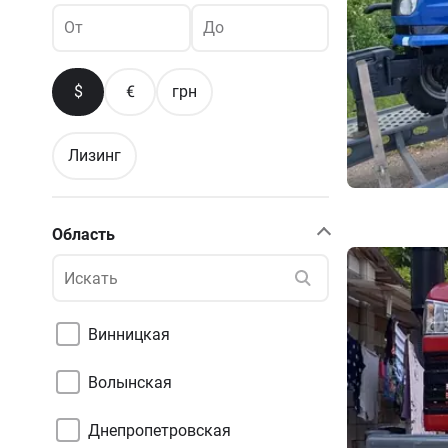
От
До
$
€
грн
Лизинг
Область
Винницкая
Волынская
Днепропетровская