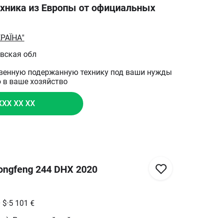
хника из Европы от официальных
РАЇНА"
овская обл
твенную подержанную технику под ваши нужды
 в ваше хозяйство
XXX XX XX
ngfeng 244 DHX 2020
0
$
·
5 101
€