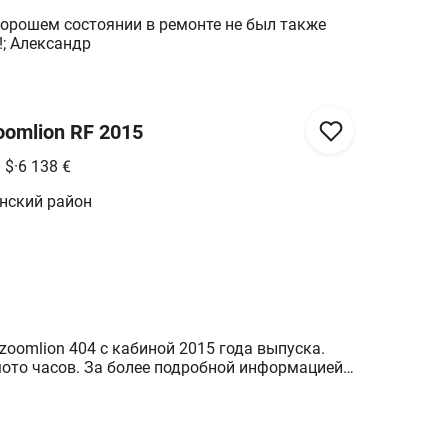
хорошем состоянии в ремонте не был также
!!; Александр
omlion RF 2015
0
$
·
6 138
€
енский район
zoomlion 404 с кабиной 2015 года выпуска.
мото часов. За более подробной информацией
торг) Также предложите свою цену)