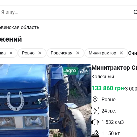
венская область
ожений
Очи
ика
Ровно
Ровенская
Минитрактор
Минитрактор Си
Колесный
133 860
грн
·
3 00
Ровно
24
л.с.
1 532
см3
1 150
кг