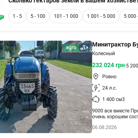
Сколько гектаров земли в вашем хозяйстве
1 - 5
5 - 100
101 - 1 000
1 001 - 5 000
5 000 
Минитрактор Бу
Колесный
232 024
грн
·
5 20
Ровно
24
л.с.
1 400
см3
9000 все вместе П
очень хорошем сост
самосвал со всем с
06.08.2026
грунтофреза ширина
картофелесажалка, 