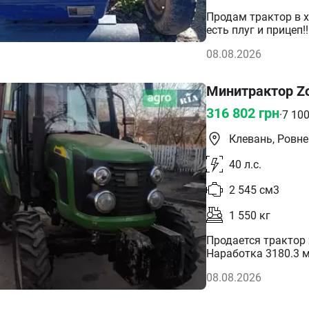
Продам трактор в 
есть плуг и прицеп!
08.08.2026
Минитрактор Zo
316 802
грн
·
7 10
Клевань, Ровн
40
л.с.
2 545
см3
1 550
кг
Продается трактор 
Наработка 3180.3 
звоните. Приятный 
08.08.2026