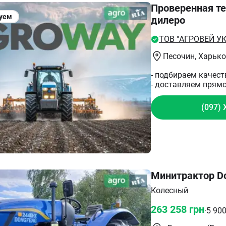
Проверенная те
уем
дилеро
ТОВ "АГРОВЕЙ УК
Песочин
, Харьк
- подбираем качес
- доставляем прямо
(097) 
Минитрактор Do
Колесный
263 258
грн
·
5 90