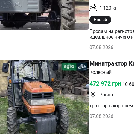
1 120
кг
Новый
Продам на регистра
идеальное ничего н
07.08.2026
Минитрактор Ku
Колесный
472 972
грн
·
10 6
Ровно
трактор в хорошем 
07.08.2026