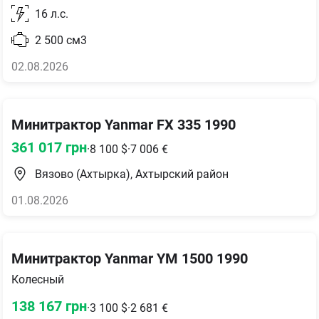
16
л.с.
2 500
см3
02.08.2026
Минитрактор Yanmar FX 335 1990
361 017
грн
·
8 100
$
·
7 006
€
Вязово (Ахтырка), Ахтырский район
01.08.2026
Минитрактор Yanmar YM 1500 1990
Колесный
138 167
грн
·
3 100
$
·
2 681
€