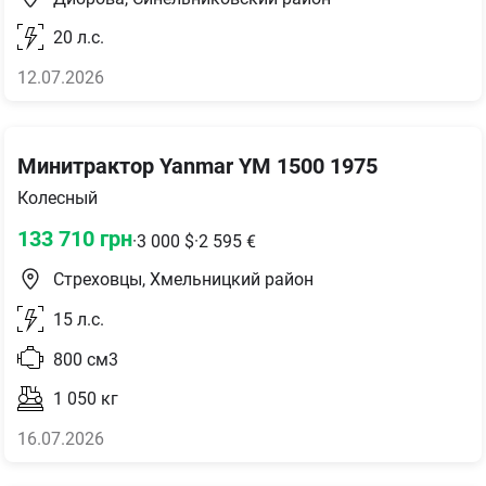
20
л.с.
12.07.2026
Минитрактор Yanmar YM 1500 1975
Колесный
133 710
грн
·
3 000
$
·
2 595
€
Стреховцы, Хмельницкий район
15
л.с.
800
см3
1 050
кг
16.07.2026