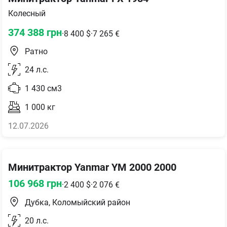
Колесный
374 388
грн
·
8 400
$
·
7 265
€
Ратно
24
л.с.
1 430
см3
1 000
кг
12.07.2026
Минитрактор Yanmar YM 2000 2000
106 968
грн
·
2 400
$
·
2 076
€
Дубка, Коломыйский район
20
л.с.