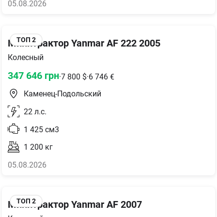
05.08.2026
ТОП
2
Минитрактор Yanmar AF 222 2005
Колесный
347 646
грн
·
7 800
$
·
6 746
€
Каменец-Подольский
22
л.с.
1 425
см3
1 200
кг
05.08.2026
ТОП
2
Минитрактор Yanmar AF 2007