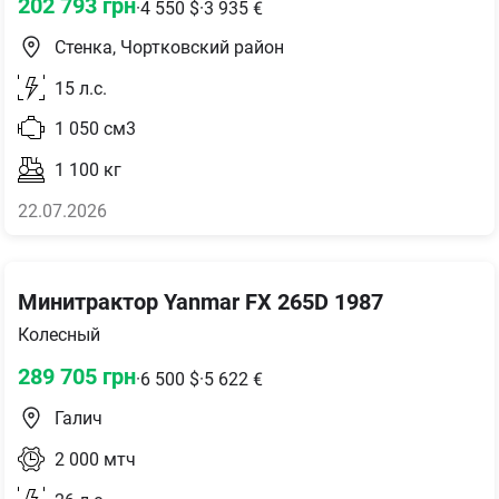
202 793
грн
·
4 550
$
·
3 935
€
Стенка, Чортковский район
15
л.с.
1 050
см3
1 100
кг
22.07.2026
Минитрактор Yanmar FX 265D 1987
Колесный
289 705
грн
·
6 500
$
·
5 622
€
Галич
2 000
мтч