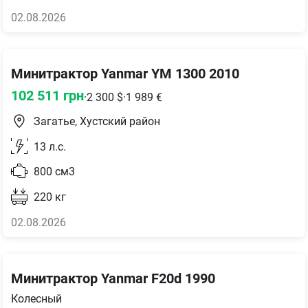
02.08.2026
Минитрактор Yanmar YM 1300 2010
102 511
грн
·
2 300
$
·
1 989
€
Загатье, Хустский район
13
л.с.
800
см3
220
кг
02.08.2026
Минитрактор Yanmar F20d 1990
Колесный