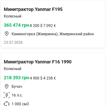
Минитрактор Yanmar F195
Колесный
365 474
грн
·
8 200
$
·
7 092
€
Каменогорка (Жмеринка), Жмеринский район
23.07.2026
Минитрактор Yanmar F16 1990
Колесный
218 393
грн
·
4 900
$
·
4 238
€
Бучач
16
л.с.
1 000
см3