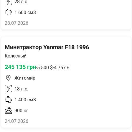
28
л.с.
1 600
см3
28.07.2026
Минитрактор Yanmar F18 1996
Колесный
245 135
грн
·
5 500
$
·
4 757
€
Житомир
18
л.с.
1 400
см3
900
кг
24.07.2026