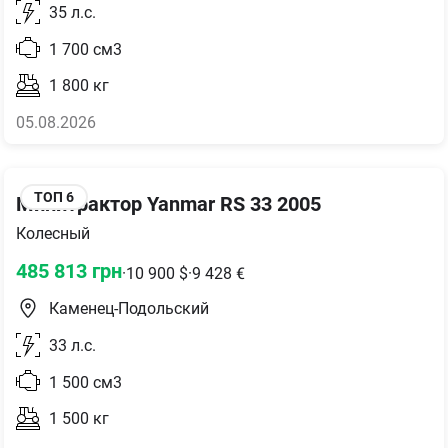
35
л.с.
1 700
см3
1 800
кг
05.08.2026
ТОП
6
Минитрактор Yanmar RS 33 2005
Колесный
485 813
грн
·
10 900
$
·
9 428
€
Каменец-Подольский
33
л.с.
1 500
см3
1 500
кг