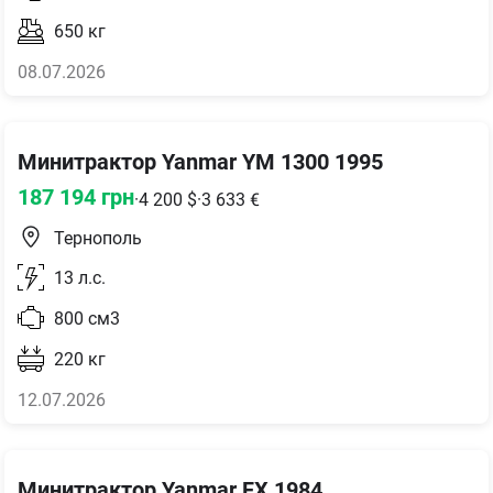
650
кг
08.07.2026
Минитрактор Yanmar YM 1300 1995
187 194
грн
·
4 200
$
·
3 633
€
Тернополь
13
л.с.
800
см3
220
кг
12.07.2026
Минитрактор Yanmar FX 1984