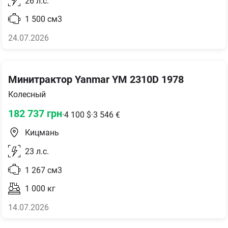
26
л.с.
1 500
см3
24.07.2026
Минитрактор Yanmar YM 2310D 1978
Колесный
182 737
грн
·
4 100
$
·
3 546
€
Кицмань
23
л.с.
1 267
см3
1 000
кг
14.07.2026