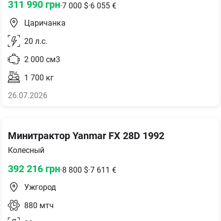
311 990
грн
·
7 000
$
·
6 055
€
Царичанка
20
л.с.
2 000
см3
1 700
кг
26.07.2026
Минитрактор Yanmar FX 28D 1992
Колесный
392 216
грн
·
8 800
$
·
7 611
€
Ужгород
880
мтч