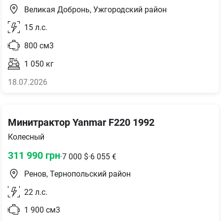
Великая Добронь, Ужгородский район
15
л.с.
800
см3
1 050
кг
18.07.2026
Минитрактор Yanmar F220 1992
Колесный
311 990
грн
·
7 000
$
·
6 055
€
Ренов, Тернопольский район
22
л.с.
1 900
см3