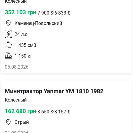
Колесный
352 103
грн
·
7 900
$
·
6 833
€
Каменец-Подольский
24
л.с.
1 435
см3
1 150
кг
05.08.2026
Минитрактор Yanmar YM 1810 1982
Колесный
162 680
грн
·
3 650
$
·
3 157
€
Стрый