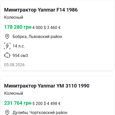
Минитрактор Yanmar F14 1986
Колесный
178 280
грн
·
4 000
$
·
3 460
€
Бобрка, Львовский район
14
л.с.
954
см3
05.08.2026
Минитрактор Yanmar YM 3110 1990
Колесный
231 764
грн
·
5 200
$
·
4 498
€
Дулибы, Чортковский район