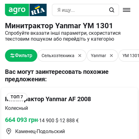
Минитрактор Yanmar YM 1301
Спробуйте вказати інші параметри, скористатися
текстовим пошуком або перейдіть у категорію
Фильтр
Сельхозтехника
Yanmar
YM 130
Вас могут заинтересовать похожие
предложения
:
ТОП
7
Минитрактор Yanmar AF 2008
Колесный
664 093
грн
·
14 900
$
·
12 888
€
Каменец-Подольский