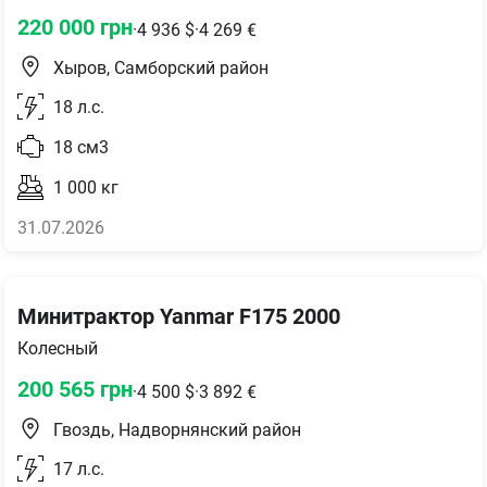
220 000
грн
·
4 936
$
·
4 269
€
Хыров, Самборский район
18
л.с.
18
см3
1 000
кг
31.07.2026
Минитрактор Yanmar F175 2000
Колесный
200 565
грн
·
4 500
$
·
3 892
€
Гвоздь, Надворнянский район
17
л.с.