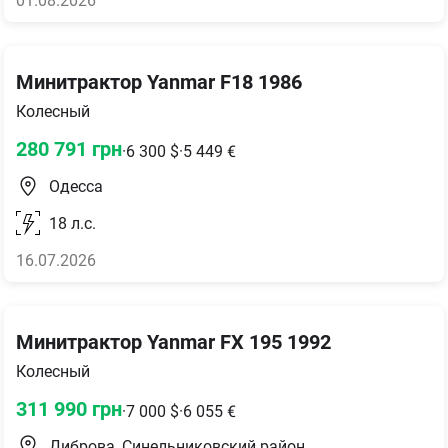
01.08.2026
Минитрактор Yanmar F18 1986
Колесный
280 791
грн
·
6 300
$
·
5 449
€
Одесса
18
л.с.
16.07.2026
Минитрактор Yanmar FX 195 1992
Колесный
311 990
грн
·
7 000
$
·
6 055
€
Диброва, Синельниковский район