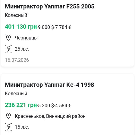
Минитрактор Yanmar F255 2005
Колесный
401 130
грн
·
9 000
$
·
7 784
€
Черновцы
25
л.с.
16.07.2026
Минитрактор Yanmar Ke-4 1998
Колесный
236 221
грн
·
5 300
$
·
4 584
€
Красненькое, Винницкий район
15
л.с.