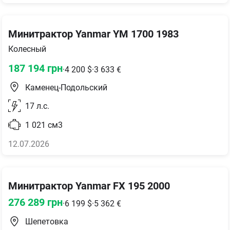
Минитрактор Yanmar YM 1700 1983
Колесный
187 194
грн
·
4 200
$
·
3 633
€
Каменец-Подольский
17
л.с.
1 021
см3
12.07.2026
Минитрактор Yanmar FX 195 2000
276 289
грн
·
6 199
$
·
5 362
€
Шепетовка