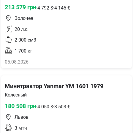
213 579
грн
·
4 792
$
·
4 145
€
Золочев
20
л.с.
2 000
см3
1 700
кг
05.08.2026
Минитрактор Yanmar YM 1601 1979
Колесный
180 508
грн
·
4 050
$
·
3 503
€
Львов
3
мтч