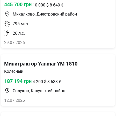
445 700
грн
·
10 000
$
·
8 649
€
Михалково, Днестровский район
795
мтч
26
л.с.
29.07.2026
Минитрактор Yanmar YM 1810
Колесный
187 194
грн
·
4 200
$
·
3 633
€
Солуков, Калушский район
12.07.2026