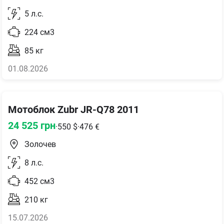
5
л.с.
224
см3
85
кг
01.08.2026
Мотоблок Zubr JR-Q78 2011
24 525
грн
·
550
$
·
476
€
Золочев
8
л.с.
452
см3
210
кг
15.07.2026