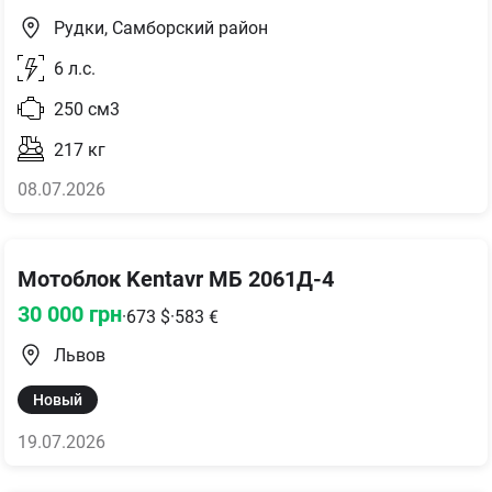
Рудки, Самборский район
6
л.с.
250
см3
217
кг
08.07.2026
Мотоблок Kentavr МБ 2061Д-4
30 000
грн
·
673
$
·
583
€
Львов
Новый
19.07.2026