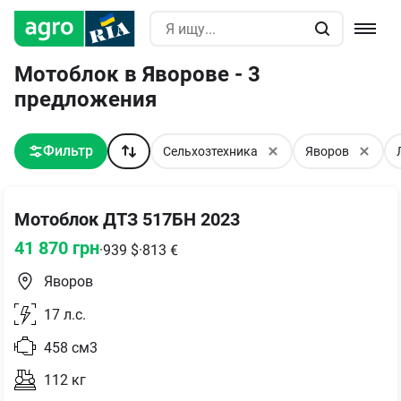
Мотоблок в Яворове - 3
предложения
Фильтр
Сельхозтехника
Яворов
Мотоблок ДТЗ 517БН 2023
41 870
грн
·
939
$
·
813
€
Яворов
17
л.с.
458
см3
112
кг