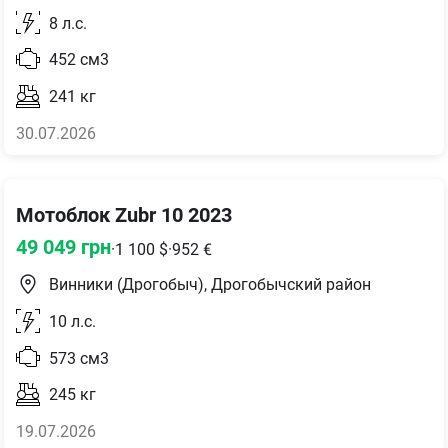
8
л.с.
452
см3
241
кг
30.07.2026
Мотоблок Zubr 10 2023
49 049
грн
·
1 100
$
·
952
€
Винники (Дрогобыч), Дрогобычский район
10
л.с.
573
см3
245
кг
19.07.2026