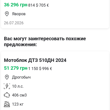
36 296
грн
·
814
$
·
705
€
Яворов
26.07.2026
Вас могут заинтересовать похожие
предложения
:
Мотоблок ДТЗ 510ДН 2024
51 279
грн
·
1 150
$
·
996
€
Дрогобыч
10
л.с.
406
см3
123
кг