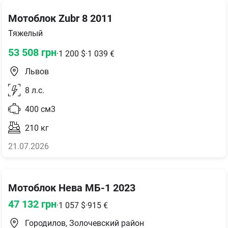
Мотоблок Zubr 8 2011
Тяжелый
53 508
грн
·
1 200
$
·
1 039
€
Львов
8
л.с.
400
см3
210
кг
21.07.2026
Мотоблок Нева МБ-1 2023
47 132
грн
·
1 057
$
·
915
€
Городилов, Золочевский район