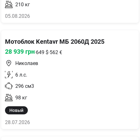
210
кг
05.08.2026
Мотоблок Kentavr МБ 2060Д 2025
28 939
грн
·
649
$
·
562
€
Николаев
6
л.с.
296
см3
98
кг
Новый
28.07.2026