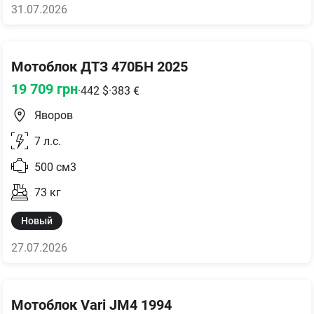
31.07.2026
Мотоблок ДТЗ 470БН 2025
19 709
грн
·
442
$
·
383
€
Яворов
7
л.с.
500
см3
73
кг
Новый
27.07.2026
Мотоблок Vari JM4 1994