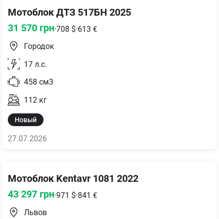
Мотоблок ДТЗ 517БН 2025
31 570
грн
·
708
$
·
613
€
Городок
17
л.с.
458
см3
112
кг
Новый
27.07.2026
Мотоблок Kentavr 1081 2022
43 297
грн
·
971
$
·
841
€
Львов