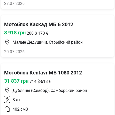
27.07.2026
Мотоблок Каскад МБ 6 2012
8 918
грн
·
200
$
·
173
€
Малые Дедушичи, Стрыйский район
20.07.2026
Мотоблок Kentavr МБ 1080 2012
31 837
грн
·
714
$
·
618
€
Дубляны (Самбор), Самборский район
8
л.с.
402
см3