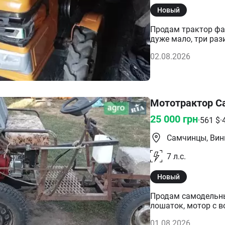
Новый
Продам трактор фай
дуже мало, три раз
,картоплесажалка,о
02.08.2026
Мототрактор С
25 000
грн
·
561
$
·
Самчинцы, Вин
7
л.с.
Новый
Продам самодельны
лошаток, мотор с 
работает, к нему и
01.08.2026
добавлю, покупайте