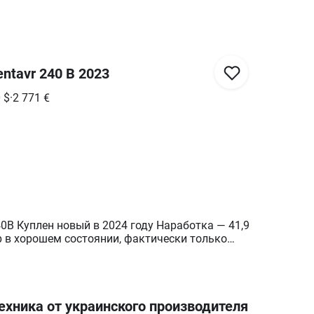
ntavr 240 B 2023
0
$
·
2 771
€
0В Куплен новый в 2024 году Наработка — 41,9
р в хорошем состоянии, фактически только
5 моточасов). Большую часть времени стоял
у из-за ненужности. Технически исправен в
В комплекте: Фреза (25тыс.грн.)
2-рядная (28тыс.грн.) Картофелекопалка
ехника от украинского производителя
 (4тыс.грн.) Тяги За мототрактор и навесное