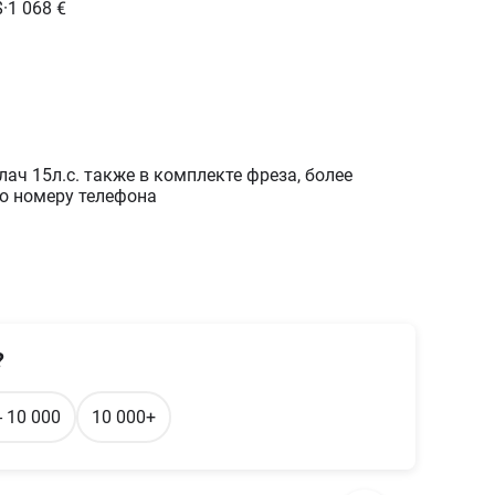
$
·
1 068
€
ач 15л.с. также в комплекте фреза, более
по номеру телефона
?
- 10 000
10 000+