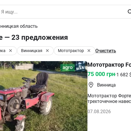
нницкая область
е — 23 предложения
Очистить
ика
Винницкая
Мототрактор
Мототрактор Fo
75 000
грн
·
1 682
Винница
Мототрактор Форте 
трехточечное навес
в комплекте из маг
07.08.2026
покупался в магази