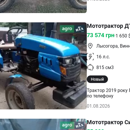
Мототрактор Д
73 574
грн
·
1 650
Лысогора, Вин
16
л.с.
815
см3
Новый
Трактор 2019 року 
по телефону
01.08.2026
Мототрактор С