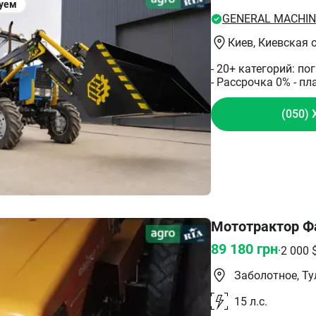
оборудование в 202
уем
GENERAL MACHIN
Киев
, Киевская 
- 20+ категорий: по
- Рассрочка 0% - пл
(050) 
Мототрактор Фа
89 180
грн
·
2 000
Заболотное, Т
15
л.с.