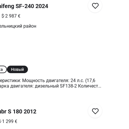
ifeng SF-240 2024
0
$
·
2 987
€
ельницкий район
ка
Новый
гателя: 24 л.с. (17,6
грев
передач: механическая
br S 180 2012
иала: задний, с
дние: барабанные
$
·
1 299
€
т Размеры (Длина/Ширина/