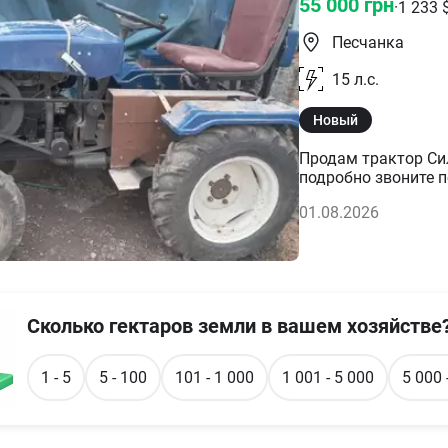
55 000
грн
·
1 233
Песчанка
15
л.с.
Новый
Продам трактор Сил
подробно звоните 
01.08.2026
Сколько гектаров земли в вашем хозяйстве
1 - 5
5 - 100
101 - 1 000
1 001 - 5 000
5 000 