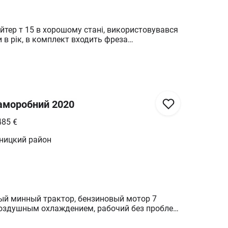
тер т 15 в хорошому стані, використовувався
и в рік, в комплект входить фреза
кучка !
аморобний 2020
485
€
ницкий район
й минный трактор, бензиновый мотор 7
воздушным охлаждением, рабочий без проблем
дет окучник и копалка дополнительные фото
 не пожалеете!