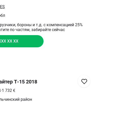
4 году было отдано около 187тыс.грн.
ES
обл
грузчики, бороны и т.д. с компенсацией 25%
атите по частям, забирайте сейчас
XXX XX XX
йтер Т-15 2018
$
·
1 732
€
ульчинский район