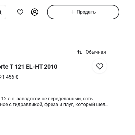
Продать
Обычная
rte T 121 EL-HT 2010
$
·
1 456
€
12 л.с. заводской не переделанный, есть
ное с гидравликой, фреза и плуг, который шел
азина, тракторец в одних руках, собственный
не, заводится со стартера.