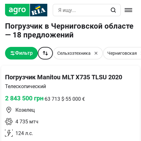
Погрузчик в Черниговской областе
— 18 предложений
Фильтр
Сельхозтехника
Черниговская
Погрузчик Manitou MLT Х735 ТLSU 2020
Телескопический
2 843 500
грн
·
63 713
$
·
55 000
€
Козелец
4 735
мтч
124
л.с.