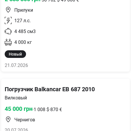
Прилуки
127
л.с.
4 485
см3
4 000
кг
Новый
21.07.2026
Погрузчик Balkancar EB 687 2010
Вилковый
45 000
грн
·
1 008
$
·
870
€
Чернигов
20.07.2026