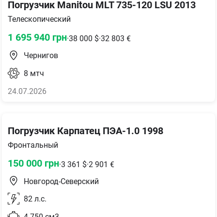
Погрузчик Manitou MLT 735-120 LSU 2013
Телескопический
1 695 940
грн
·
38 000
$
·
32 803
€
Чернигов
8
мтч
24.07.2026
Погрузчик Карпатец ПЭА-1.0 1998
Фронтальный
150 000
грн
·
3 361
$
·
2 901
€
Новгород-Северский
82
л.с.
4 750
см3