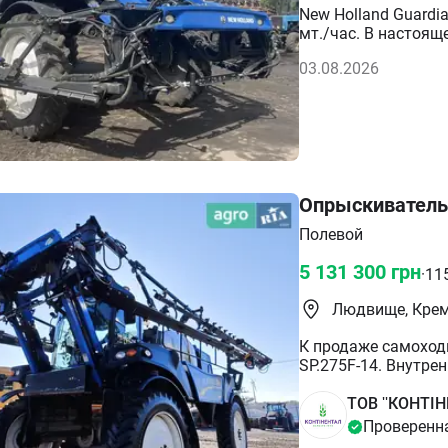
New Holland Guardi
мт./час. В настоящ
обслужен. В 2025 г
03.08.2026
комплекте с навига
официальная (с НДС
информацией обращ
контактам.
Опрыскиватель 
Полевой
5 131 300
грн
·
11
Людвище, Крем
К продаже самоход
SP.275F-14. Внутре
конечная наработка
2017 Находился в 
ТОВ ''КОНТІН
конца предыдущего
Проверенн
тестирования. Усло