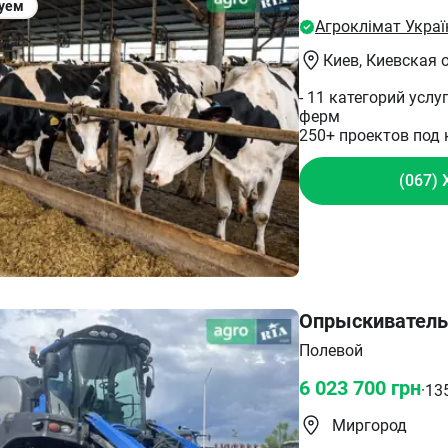
уем
Агроклімат Украї
Киев
, Киевская 
- 11 категорий усл
ферм
250+ проектов под 
(067) 
Опрыскиватель 
Полевой
6 023 700
грн
·
13
Миргород