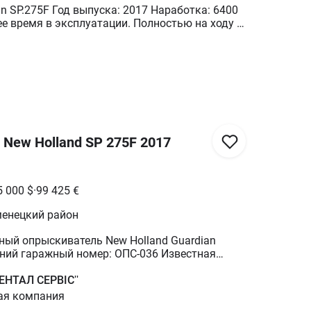
an SP.275F Год выпуска: 2017 Наработка: 6400
ее время в эксплуатации. Полностью на ходу и
оду проведена замена монитора шасси. В
ционной системой Trimble Pro 700 Продажа
). Безналичный расчет. За более подробной
айтесь непосредственно по указанным
New Holland SP 275F 2017
5 000
$
·
99 425
€
енецкий район
ный опрыскиватель New Holland Guardian
нний гаражный номер: ОПС-036 Известная
: 7 940 мт./час. Год выпуска и регистрации:
эксплуатации в пределах агрокомпании до
ЕНТАЛ СЕРВІС''
 сезона. Имеется возможность заведения и
ая компания
вно пригоден к дальнейшей эксплуатации,