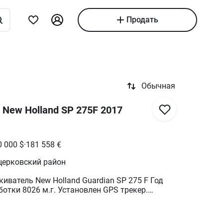
Продать
Обычная
New Holland SP 275F 2017
0 000
$
·
181 558
€
церковский район
ватель New Holland Guardian SP 275 F Год
отки 8026 м.г. Установлен GPS трекер.
т 4 до 26 км/ч. Штанга 36 метров Габаритные
 922х368х401 Объем бака 568 л. Вес сухого
183 см Полный гидростатический привод