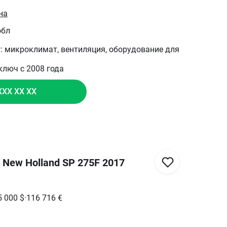
на
обл
уг: микроклимат, вентиляция, оборудование для
ключ с 2008 года
XXX XX XX
New Holland SP 275F 2017
5 000
$
·
116 716
€