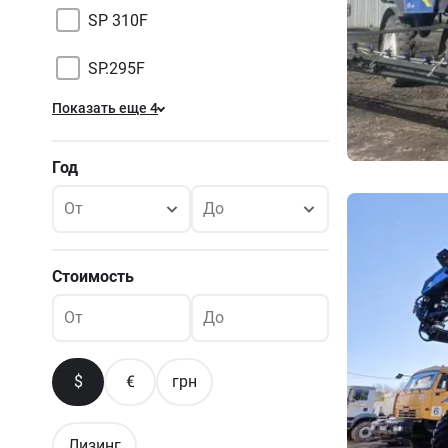
SP 310F
SP.295F
Показать еще 4
Год
От
До
Стоимость
От
До
$
€
грн
Лизинг