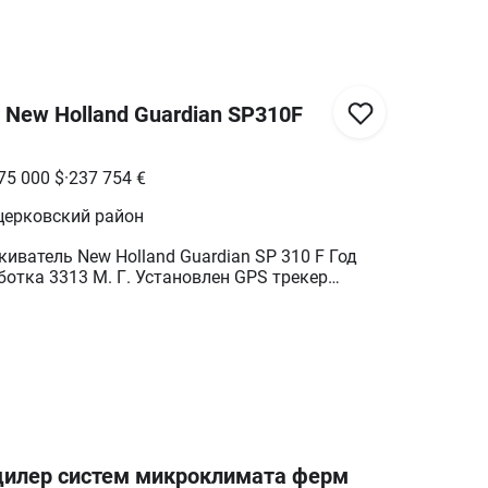
 AG-372
New Holland Guardian SP310F
75 000
$
·
237 754
€
церковский район
ватель New Holland Guardian SP 310 F Год
отка 3313 М. Г. Установлен GPS трекер
т 4 до 26 км / ч Штанга 36 метров Габаритные
м: 922х368х401 Объем бака 568 л Вес сухой
183 см Полный гидростатический привод
 AG-372
илер систем микроклимата ферм