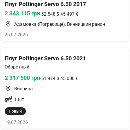
Плуг Pottinger Servo 6.50 2017
2 343 115
грн
·
52 548
$
·
45 497
€
Адамовка (Погребище), Винницкий район
26.07.2026
Плуг Pottinger Servo 6.50 2021
Оборотный
2 317 500
грн
·
51 974
$
·
45 000
€
Винница
1
шт
Новый
19.07.2026